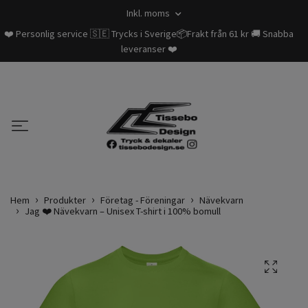
Inkl. moms
❤️ Personlig service 🇸🇪 Trycks i Sverige📦Frakt från 61 kr 🚚 Snabba
leveranser ❤️
Hem
Produkter
Företag - Föreningar
Nävekvarn
Jag ❤️ Nävekvarn – Unisex T-shirt i 100% bomull