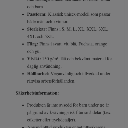
och barn.
Passform:
Klassisk unisex-modell som passar
både män och kvinnor.
Storlekar:
Finns i S, M, L, XL, XXL, 3XL,
4XL och 5XL.
Färg:
Finns i
svart, vit, blå,
Fuchsia, orange
och gul
Ytvikt:
150 g/m², lätt och bekvämt material för
daglig användning.
Hållbarhet:
Veganvänlig och tillverkad under
rättvisa arbetsförhållanden.
Säkerhetsinformation:
Produkten är inte avsedd för barn under tre år
på grund av kvävningsrisk från små delar (t.ex.
etiketter eller tryckdetaljer).
Använd alltid produkten enligt tillverkarens