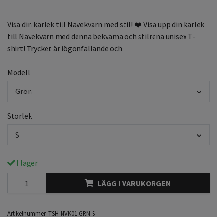
Visa din kärlek till Nävekvarn med stil! ❤️ Visa upp din kärlek
till Nävekvarn med denna bekväma och stilrena unisex T-
shirt! Trycket är iögonfallande och
Modell
Grön
Storlek
S
I lager
LÄGG I VARUKORGEN
Artikelnummer:
TSH-NVK01-GRN-S