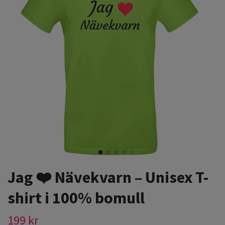
Jag ❤️ Nävekvarn – Unisex T-
shirt i 100% bomull
199 kr