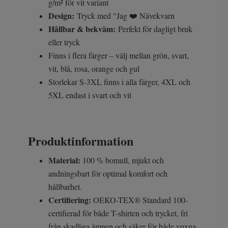
g/m² för vit variant
Design:
Tryck med "Jag ❤️ Nävekvarn
Hållbar & bekväm:
Perfekt för dagligt bruk
eller tryck
Finns i flera färger – välj mellan grön, svart,
vit, blå, rosa, orange och gul
Storlekar S-3XL finns i alla färger, 4XL och
5XL endast i svart och vit
Produktinformation
Material:
100 % bomull, mjukt och
andningsbart för optimal komfort och
hållbarhet.
Certifiering:
OEKO-TEX® Standard 100-
certifierad för både T-shirten och trycket, fri
från skadliga ämnen och säker för både vuxna