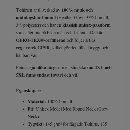
100% mjuk och
T-shirten är tillverkad av
andningsbar bomull
(Heather Grey: 97% bomull,
klassisk unisex-passform
3% polyester) och har en
som sitter bra på både män och kvinnor. Den är
OEKO-TEX®-certifierad
EU:s
och följer
reglerverk GPSR
, vilket gör den till ett tryggt och
hållbart val.
sju olika färger
storlekarna 4XL och
Finns i
, men
5XL finns endast i svart och vit
.
Egenskaper:
Material:
100% bomull
Fit:
Unisex Model Med Round Neck (Crew
Neck)
Tygvikt:
145 g/m² för färgade T-shirts, 135