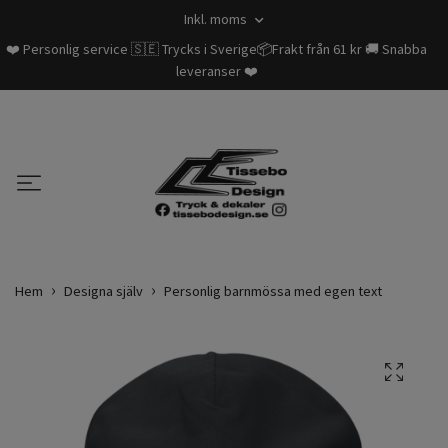
Inkl. moms
❤️ Personlig service 🇸🇪 Trycks i Sverige📦Frakt från 61 kr 🚚 Snabba
leveranser ❤️
Hem
Designa själv
Personlig barnmössa med egen text