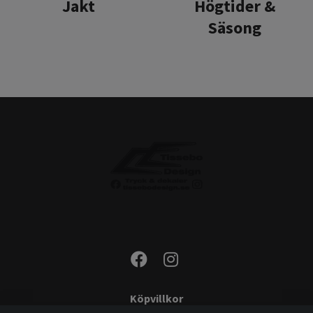
Jakt
Högtider &
Säsong
Köpvillkor