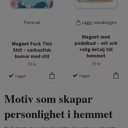
Flera val
Lägg i varukorgen
Magnet med
pudelbad – söt och
Magnet Fuck This
rolig detalj till
Shit – sarkastisk
hemmet
humor med stil
79 kr
79 kr
I lager
I lager
Motiv som skapar
personlighet i hemmet