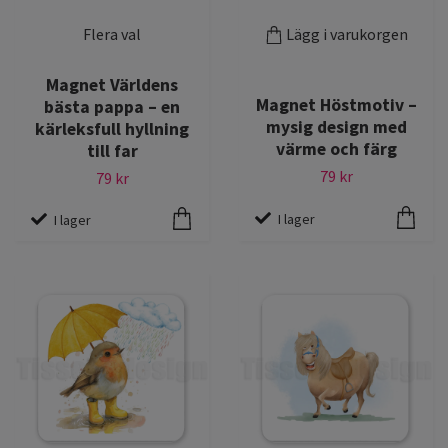
Flera val
Lägg i varukorgen
Magnet Världens
Magnet Höstmotiv –
bästa pappa – en
mysig design med
kärleksfull hyllning
värme och färg
till far
79 kr
79 kr
I lager
I lager