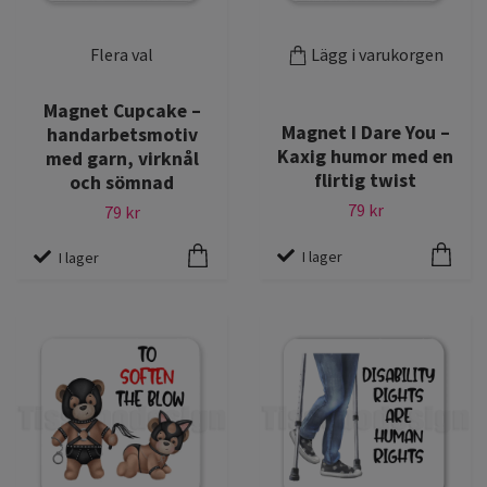
Flera val
Lägg i varukorgen
Magnet Cupcake –
Magnet I Dare You –
handarbetsmotiv
Kaxig humor med en
med garn, virknål
flirtig twist
och sömnad
79 kr
79 kr
I lager
I lager