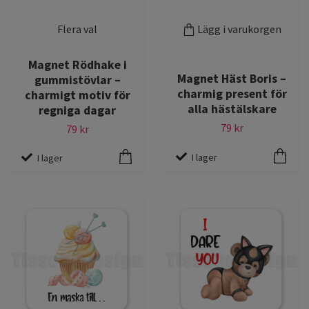
Flera val
Lägg i varukorgen
Magnet Rödhake i
Magnet Häst Boris –
gummistövlar –
charmig present för
charmigt motiv för
alla hästälskare
regniga dagar
79 kr
79 kr
I lager
I lager