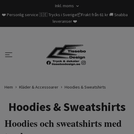
Inkl. moms
❤️ Personlig service 🇸🇪 Trycks i Sverige📦Frakt från 61 kr 🚚 Snabba
leveranser ❤️
Hem
Kläder & Accessoarer
Hoodies & Sweatshirts
Hoodies & Sweatshirts
Hoodies och sweatshirts med