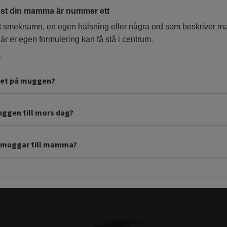
just din mamma är nummer ett
ett smeknamn, en egen hälsning eller några ord som beskriver
där er egen formulering kan få stå i centrum.
r
det på muggen?
ggen till mors dag?
r muggar till mamma?