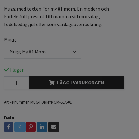
Mugg med texten For my #1 mom. En modern och
kärleksfull present till mamma vid mors dag,
födelsedag, jul eller som vardagsöverraskning.
Mugg
Mugg My #1 Mom
I lager
LÄGG I VARUKORGEN
Artikelnummer:
MUG-FORMYMOM-BLK-01
Dela