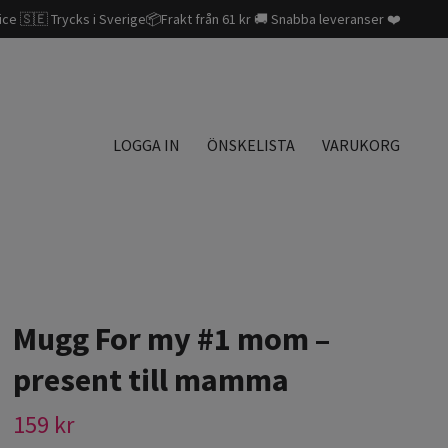
ice 🇸🇪 Trycks i Sverige📦Frakt från 61 kr 🚚 Snabba leveranser ❤️
LOGGA IN
ÖNSKELISTA
VARUKORG
Mugg For my #1 mom –
present till mamma
159 kr