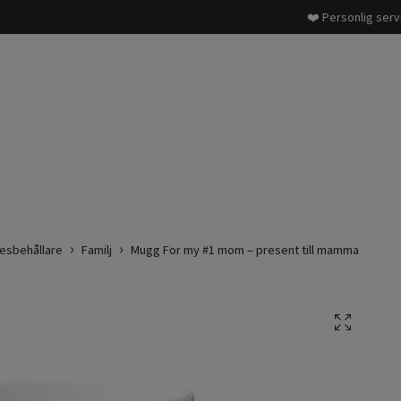
❤️ Personlig serv
esbehållare
Familj
Mugg For my #1 mom – present till mamma