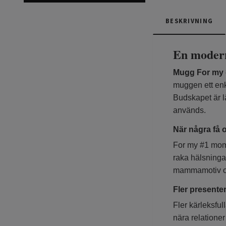
BESKRIVNING
En modern
Mugg For my 
muggen ett enk
Budskapet är l
används.
När några få 
For my #1 mom 
raka hälsninga
mammamotiv och
Fler presente
Fler kärleksful
nära relatione