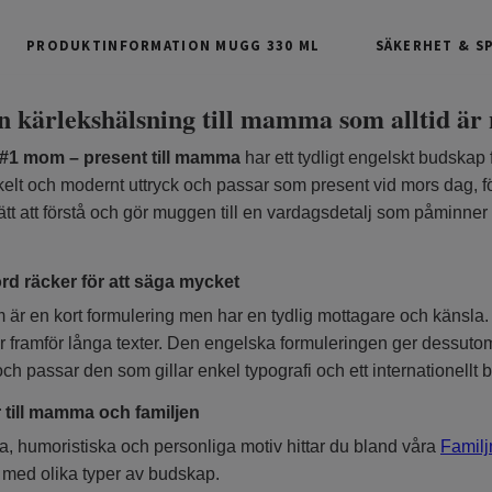
PRODUKTINFORMATION MUGG 330 ML
SÄKERHET & S
 kärlekshälsning till mamma som alltid är
#1 mom – present till mamma
har ett tydligt engelskt budskap
elt och modernt uttryck och passar som present vid mors dag, f
ätt att förstå och gör muggen till en vardagsdetalj som påmin
ord räcker för att säga mycket
är en kort formulering men har en tydlig mottagare och känsla.
r framför långa texter. Den engelska formuleringen ger dessutom 
 passar den som gillar enkel typografi och ett internationellt 
r till mamma och familjen
la, humoristiska och personliga motiv hittar du bland våra
Famil
r med olika typer av budskap.