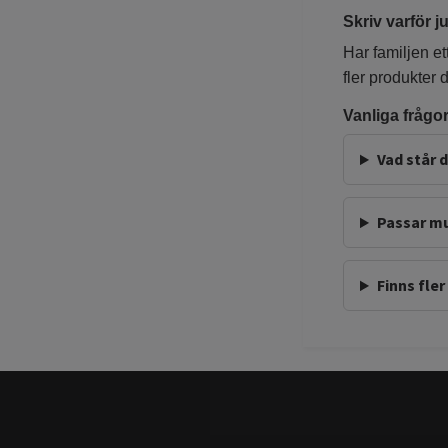
Skriv varför 
Har familjen 
fler produkter 
Vanliga frågo
Vad står 
Passar mu
Finns fle