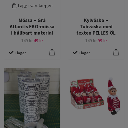
Lägg i varukorgen
Mössa – Grå
Kylväska –
Atlantis EKO-mössa
Tubväska med
i hållbart material
texten PELLES ÖL
149 kr
49 kr
149 kr
99 kr
I lager
I lager