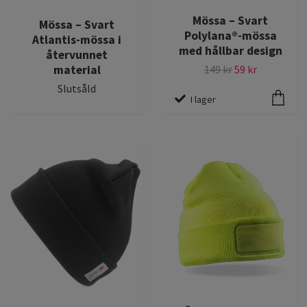
Mössa – Svart
Mössa – Svart
Polylana®-mössa
Atlantis-mössa i
med hållbar design
återvunnet
material
149 kr
59 kr
Slutsåld
I lager