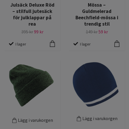
Julsäck Deluxe Röd
Mössa –
– stilfull jutesäck
Guldmelerad
för julklappar på
Beechfield-mössa i
rea
trendig stil
395 kr
99 kr
149 kr
59 kr
I lager
I lager
Lägg i varukorgen
Lägg i varukorgen