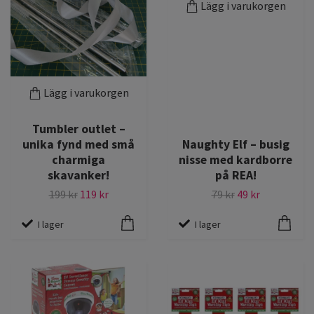
Lägg i varukorgen
Lägg i varukorgen
Tumbler outlet –
unika fynd med små
Naughty Elf – busig
charmiga
nisse med kardborre
skavanker!
på REA!
199 kr
119 kr
79 kr
49 kr
I lager
I lager