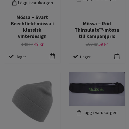
Lägg i varukorgen
Mössa – Svart
Beechfield-mössa i
Mössa – Röd
klassisk
Thinsulate™-mössa
vinterdesign
till kampanjpris
149 kr
49 kr
169 kr
59 kr
I lager
I lager
Lägg i varukorgen