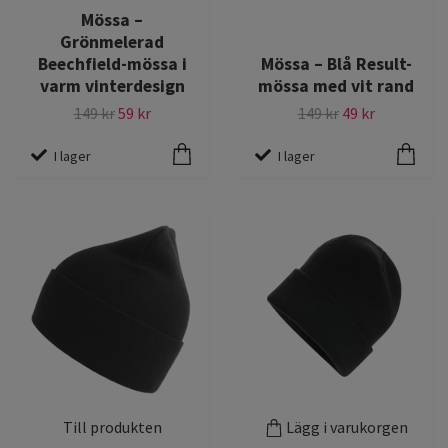
Mössa –
Grönmelerad
Beechfield-mössa i
Mössa – Blå Result-
varm vinterdesign
mössa med vit rand
149 kr
59 kr
149 kr
49 kr
I lager
I lager
Till produkten
Lägg i varukorgen