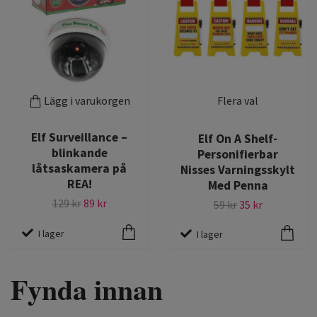
Lägg i varukorgen
Flera val
Elf Surveillance –
Elf On A Shelf-
blinkande
Personifierbar
låtsaskamera på
Nisses Varningsskylt
REA!
Med Penna
129 kr
89 kr
59 kr
35 kr
I lager
I lager
Fynda innan