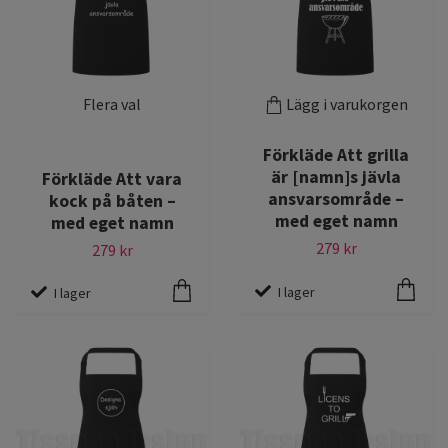
Flera val
Lägg i varukorgen
Förkläde Att grilla
är [namn]s jävla
Förkläde Att vara
ansvarsområde –
kock på båten –
med eget namn
med eget namn
279 kr
279 kr
I lager
I lager