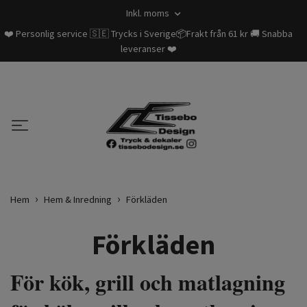
Inkl. moms
❤️ Personlig service 🇸🇪 Trycks i Sverige📦Frakt från 61 kr 🚚 Snabba
leveranser ❤️
Hem
Hem & Inredning
Förkläden
Förkläden
För kök, grill och matlagning