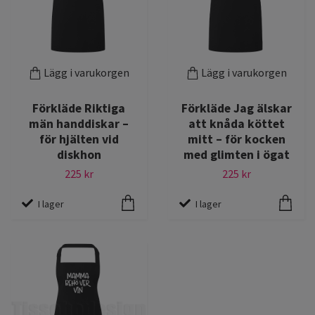
Lägg i varukorgen
Lägg i varukorgen
Förkläde Riktiga
Förkläde Jag älskar
män handdiskar –
att knåda köttet
för hjälten vid
mitt – för kocken
diskhon
med glimten i ögat
225 kr
225 kr
I lager
I lager