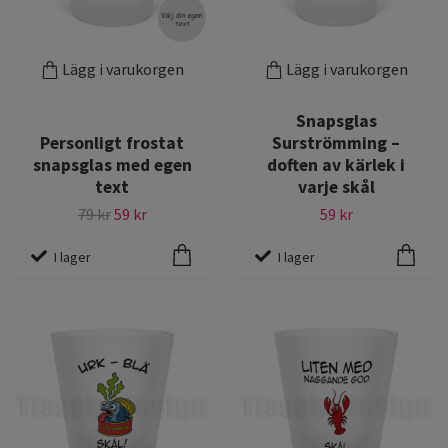
Lägg i varukorgen
Lägg i varukorgen
Snapsglas
Personligt frostat
Surströmming –
snapsglas med egen
doften av kärlek i
text
varje skål
79 kr
59 kr
59 kr
I lager
I lager