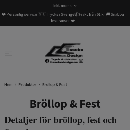
Inkl. moms
❤️ Personlig service 🇸🇪 Trycks i Sverige📦Frakt från 61 kr 🚚 Snabba
leveranser ❤️
Hem
Produkter
Bröllop & Fest
Bröllop & Fest
Detaljer för bröllop, fest och