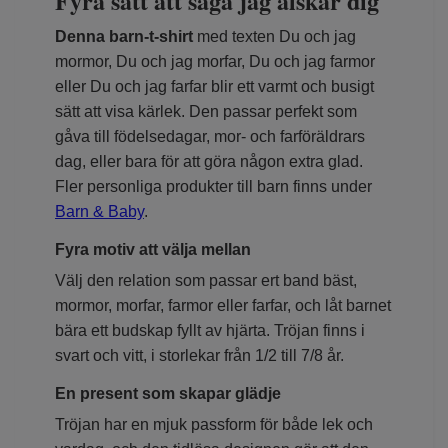
Fyra sätt att säga jag älskar dig
Denna barn-t-shirt
med texten Du och jag
mormor, Du och jag morfar, Du och jag farmor
eller Du och jag farfar blir ett varmt och busigt
sätt att visa kärlek. Den passar perfekt som
gåva till födelsedagar, mor- och farföräldrars
dag, eller bara för att göra någon extra glad.
Fler personliga produkter till barn finns under
Barn & Baby
.
Fyra motiv att välja mellan
Välj den relation som passar ert band bäst,
mormor, morfar, farmor eller farfar, och låt barnet
bära ett budskap fyllt av hjärta. Tröjan finns i
svart och vitt, i storlekar från 1/2 till 7/8 år.
En present som skapar glädje
Tröjan har en mjuk passform för både lek och