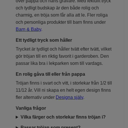
över pappa och hans grävare. Med lekfullt tryck
och tydligt budskap är den både rolig och
charmig, en tröja som får alla att le. Fler roliga
och personliga produkter till barn finns under
Barn & Baby
.
Ett tydligt tryck som håller
Trycket är tydligt och håller tvätt efter tvätt, vilket
gör tröjan till en riktig favorit i garderoben. Den
passar lika bra i lekparken som till vardags.
En rolig gåva till eller från pappa
Tröjan finns i svart och vitt, i storlekar från 1/2 till
11/12 år. Vill ni skapa en helt egen design finns
fler alternativ under
Designa själv
.
Vanliga frågor
Vilka färger och storlekar finns tröjan i?
Passar tröjan som present?