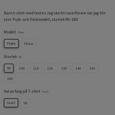
Barn t-shirt med texten Jag ska bli racerförare när jag blir
stor. Pojk- och flickmodell, storlek 90–160.
Modell
Pojke
Pojke
Flicka
Storlek
90
90
100
110
120
130
140
150
160
Val av färg på T-shirt
Svart
Svart
Vit