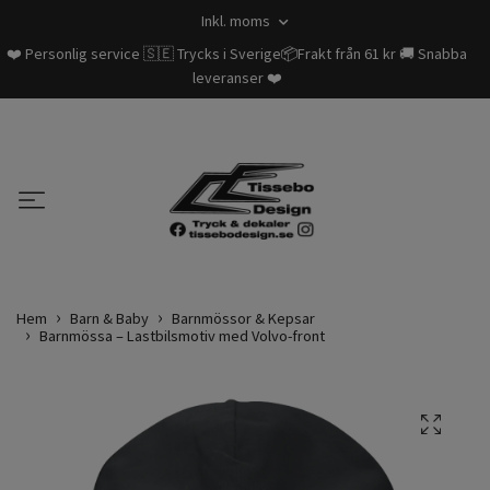
Inkl. moms
❤️ Personlig service 🇸🇪 Trycks i Sverige📦Frakt från 61 kr 🚚 Snabba
leveranser ❤️
Hem
Barn & Baby
Barnmössor & Kepsar
Barnmössa – Lastbilsmotiv med Volvo-front