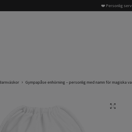
❤️ Personlig serv
Barnväskor
Gympapåse enhörning – personlig med namn för magiska va