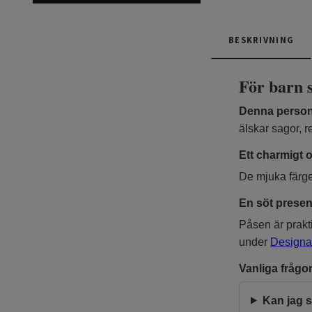
BESKRIVNING
För barn 
Denna perso
älskar sagor, 
Ett charmigt 
De mjuka färger
En söt prese
Påsen är prakti
under
Designa 
Vanliga frågo
Kan jag s