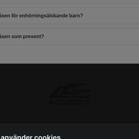
åsen för enhörningsälskande barn?
åsen som present?
 använder cookies