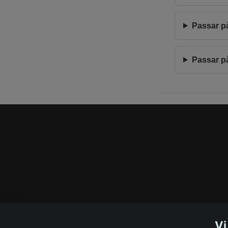
Passar p
Passar p
Vi