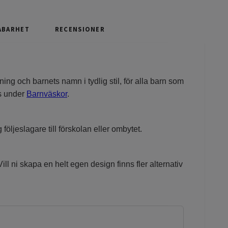
ÅBARHET
RECENSIONER
ing och barnets namn i tydlig stil, för alla barn som
ns under
Barnväskor
.
öljeslagare till förskolan eller ombytet.
ll ni skapa en helt egen design finns fler alternativ