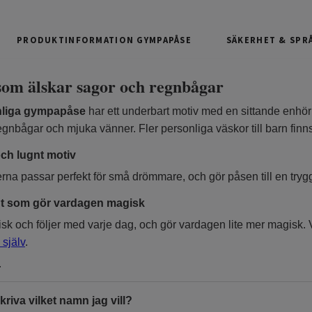
PRODUKTINFORMATION GYMPAPÅSE
SÄKERHET & SPR
som älskar sagor och regnbågar
nliga gympapåse
har ett underbart motiv med en sittande enhörn
regnbågar och mjuka vänner. Fler personliga väskor till barn fin
och lugnt motiv
na passar perfekt för små drömmare, och gör påsen till en trygg f
nt som gör vardagen magisk
sk och följer med varje dag, och gör vardagen lite mer magisk. Vi
själv
.
r
kriva vilket namn jag vill?