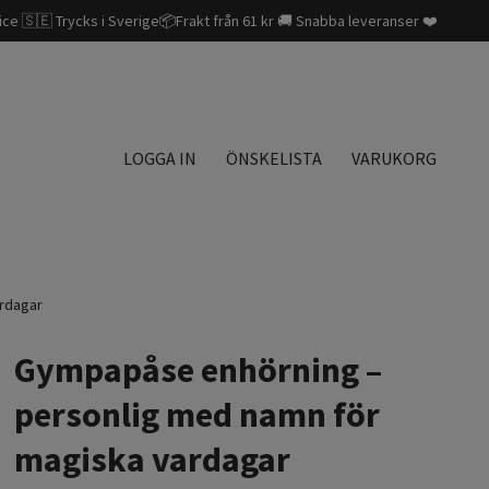
ice 🇸🇪 Trycks i Sverige📦Frakt från 61 kr 🚚 Snabba leveranser ❤️
LOGGA IN
ÖNSKELISTA
VARUKORG
rdagar
Gympapåse enhörning –
personlig med namn för
magiska vardagar