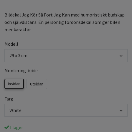
Bildekal Jag Kör Så Fort Jag Kan med humoristiskt budskap
och självdistans. En personlig fordonsdekal som ger bilen
mer karaktär.
Modell
29 x 3 cm
Montering
Insidan
Insidan
Utsidan
Färg
White
I lager