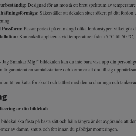
urbeständig:
Designad för att motstå ett brett spektrum av temperaturer
dhäftningsförmåga:
Säkerställer att dekalen sitter säkert på ditt fordon
gning.
l Passform:
Passar perfekt på en mängd olika fordonstyper, vilket gör de
tallation:
Kan enkelt appliceras vid temperaturer från +5 °C till 50 °C, 
- Jag Sminkar Mig!" bildekalen kan du inte bara visa upp din personliga 
 är garanterat en samtalsstartare och kommer att dra till sig uppmärksa
ordon till en källa för skratt och lätthet med denna charmiga och tankev
ng
licering av din bildekal:
 bildekal ska fästa på bästa sätt och hålla längre är det avgörande att den 
former av damm, smuts och fett innan du påbörjar monteringen.