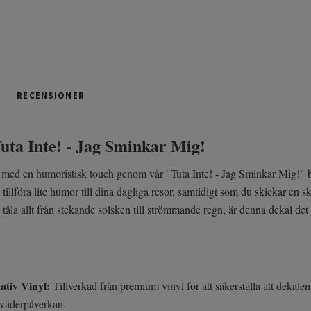
RECENSIONER
Tuta Inte! - Jag Sminkar Mig!
 med en humoristisk touch genom vår "Tuta Inte! - Jag Sminkar Mig!" bi
tt tillföra lite humor till dina dagliga resor, samtidigt som du skickar en
t tåla allt från stekande solsken till strömmande regn, är denna dekal det
ativ Vinyl:
Tillverkad från premium vinyl för att säkerställa att dekale
 väderpåverkan.