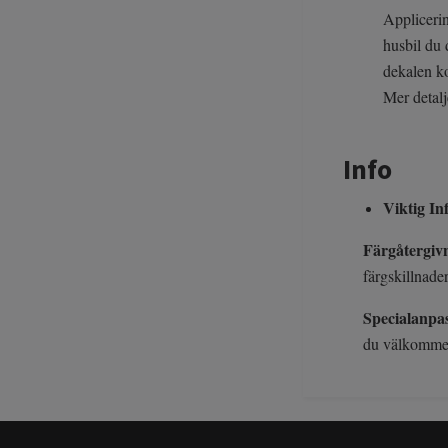
Applicerin
husbil du 
dekalen ko
Mer detalj
Info
Viktig I
Färgåtergiv
färgskillnade
Specialanpa
du välkommen