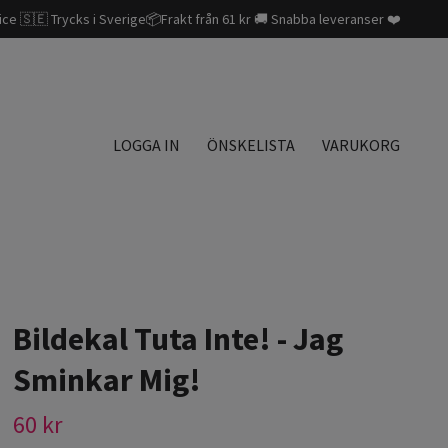
ice 🇸🇪 Trycks i Sverige📦Frakt från 61 kr 🚚 Snabba leveranser ❤️
LOGGA IN
ÖNSKELISTA
VARUKORG
Bildekal Tuta Inte! - Jag
Sminkar Mig!
60 kr