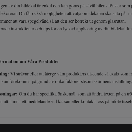
gen av din bildekal är enkel och kan göras på såväl bilens fönster som p
dekorerar. Du får också möjligheten att välja om dekalen ska sitta på in
mmer att vara spegelvänd så att den ser korrekt ut genom glasrutan.
erade instruktioner och tips för en lyckad applicering av din bildekal finn
nformation om Våra Produkter
ning:
Vi strävar efter att återge våra produkters utseende så exakt som
r kan förekomma på grund av olika faktorer såsom skärmens inställninga
ssningar:
Om du har specifika önskemål, som att ändra texten på en tröja 
 att lämna ett meddelande vid kassan eller kontakta oss på
info@tisse