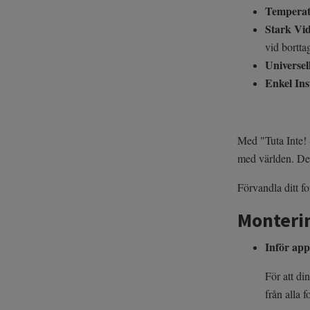
Temperat
Stark Vi
vid bortta
Universel
Enkel Ins
Med "Tuta Inte! 
med världen. Den
Förvandla ditt f
Monteri
Inför app
För att din
från alla 