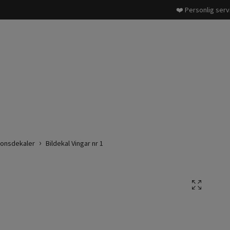
❤️ Personlig serv
onsdekaler
Bildekal Vingar nr 1