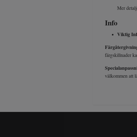
Mer detalj
Info
Viktig I
Färgåtergivnin
färgskillnader k
Specialanpassn
välkommen att l