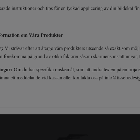
erade instruktioner och tips för en lyckad applicering av din bildekal finn
nformation om Våra Produkter
g:
Vi strävar efter att återge våra produkters utseende så exakt som mö
an förekomma på grund av olika faktorer såsom skärmens inställningar, 
ingar:
Om du har specifika önskemål, som att ändra texten på en tröja ell
ämna ett meddelande vid kassan eller kontakta oss på
info@tissebodesi