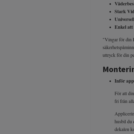
Väderbes
Stark Vi
Universel
Enkel att
"Vingar för din 
säkerhetspåminnel
uttryck för din p
Monteri
Inför app
För att di
fri från a
Applicerin
husbil du 
dekalen k