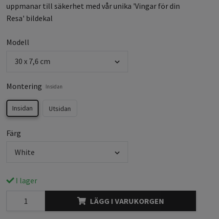
uppmanar till säkerhet med vår unika 'Vingar för din
Resa' bildekal
Modell
30 x 7,6 cm
Montering
Insidan
Insidan
Utsidan
Färg
White
I lager
LÄGG I VARUKORGEN