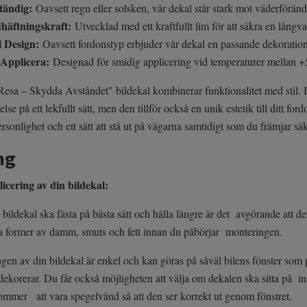
tändig:
Oavsett regn eller solsken, vår dekal står stark mot väderföränd
dhäftningskraft:
Utvecklad med ett kraftfullt lim för att säkra en långva
l Design:
Oavsett fordonstyp erbjuder vår dekal en passande dekoration 
 Applicera:
Designad för smidig applicering vid temperaturer mellan +5 
Resa – Skydda Avståndet" bildekal kombinerar funktionalitet med stil. 
se på ett lekfullt sätt, men den tillför också en unik estetik till ditt fo
ersonlighet och ett sätt att stå ut på vägarna samtidigt som du främjar sä
ng
licering av din bildekal:
n bildekal ska fästa på bästa sätt och hålla längre är det avgörande att den
lla former av damm, smuts och fett innan du påbörjar monteringen.
gen av din bildekal är enkel och kan göras på såväl bilens fönster som p
dekorerar. Du får också möjligheten att välja om dekalen ska sitta på in
ommer att vara spegelvänd så att den ser korrekt ut genom fönstret.