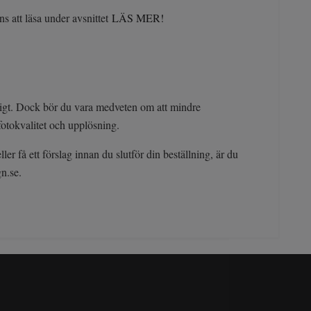
s att läsa under avsnittet
LÄS MER!
jligt. Dock bör du vara medveten om att mindre
fotokvalitet och upplösning.
er få ett förslag innan du slutför din beställning, är du
gn.se
.