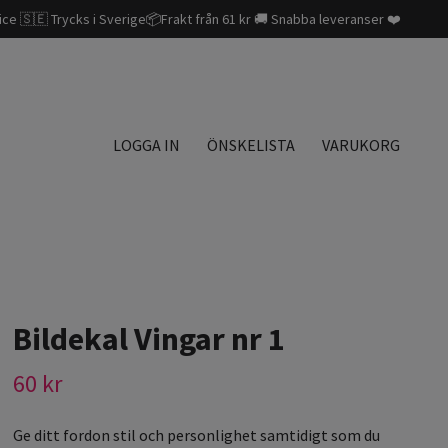
ice 🇸🇪 Trycks i Sverige📦Frakt från 61 kr 🚚 Snabba leveranser ❤️
LOGGA IN
ÖNSKELISTA
VARUKORG
Bildekal Vingar nr 1
60 kr
Ge ditt fordon stil och personlighet samtidigt som du