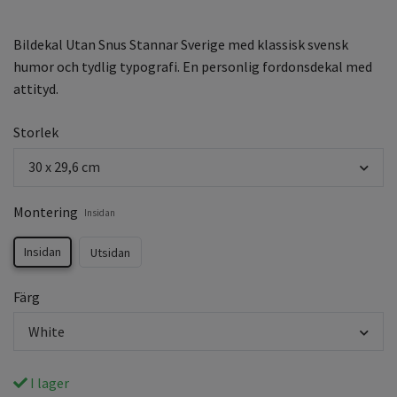
Bildekal Utan Snus Stannar Sverige med klassisk svensk
humor och tydlig typografi. En personlig fordonsdekal med
attityd.
Storlek
30 x 29,6 cm
Montering
Insidan
Insidan
Utsidan
Färg
White
I lager