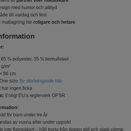
nt till
partner eller matälskare
ign med humor och attityd
 till vardag och fest
matlagning lite
roligare och hetare
nformation
r:
65 % polyester, 35 % bomullstwil
 g/m²
× 86 cm
One size
Se storleksguide här.
 har ingen ficka
at:
Enligt EU:s reglerverk GPSR
rmation:
 för barn under tre år
s av vuxna eller under uppsikt
nte flamsäkert – håll borta från öppen eld och stark värme