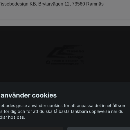
ssebodesign KB, Brytarvägen 12, 73560 Ramnäs
 använder cookies
sebodesign.se använder cookies för att anpassa det innehåll som
as för dig och för att du ska få bästa tänkbara upplevelse när du
ntakta oss
Monteringsinstruktioner
Miljö
Storlek
dlar hos oss.