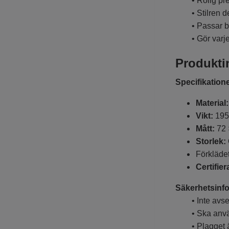
• Rolig prese
• Stilren des
• Passar både
• Gör varje 
Produkti
Specifikatione
Material:
Vikt:
195
Mått:
72 
Storlek:
Förklädet
Certifier
Säkerhetsinfo
• Inte avsedd
• Ska använda
• Plagget är i