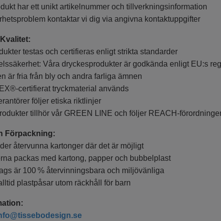
t har ett unikt artikelnummer och tillverkningsinformation
tsproblem kontaktar vi dig via angivna kontaktuppgifter
Kvalitet:
er testas och certifieras enligt strikta standarder
äkerhet: Våra dryckesprodukter är godkända enligt EU:s reg
r fria från bly och andra farliga ämnen
certifierat tryckmaterial används
törer följer etiska riktlinjer
kter tillhör vår GREEN LINE och följer REACH-förordninge
h Förpackning:
 återvunna kartonger där det är möjligt
 packas med kartong, papper och bubbelplast
 är 100 % återvinningsbara och miljövänliga
id plastpåsar utom räckhåll för barn
ation:
nfo@tissebodesign.se