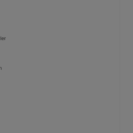
ler
n