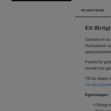
BESKRIVNING
Ett flirti
Oavsett om du s
illustrationer 
uppmärksamhet
Perfekt för gri
leende hos gäs
Vill du skapa n
Se våra produk
Egenskaper:
• Flörtigt m