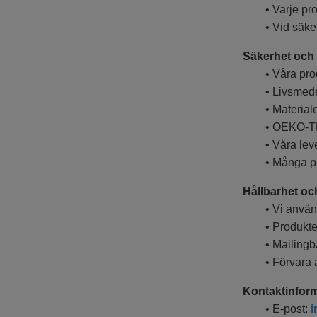
• Varje produk
• Vid säkerhe
Säkerhet och 
• Våra produkt
• Livsmedelss
• Materialen ä
• OEKO-TEX®-
• Våra leveran
• Många produ
Hållbarhet oc
• Vi använder
• Produkterna
• Mailingbags
• Förvara allt
Kontaktinform
• E-post:
i