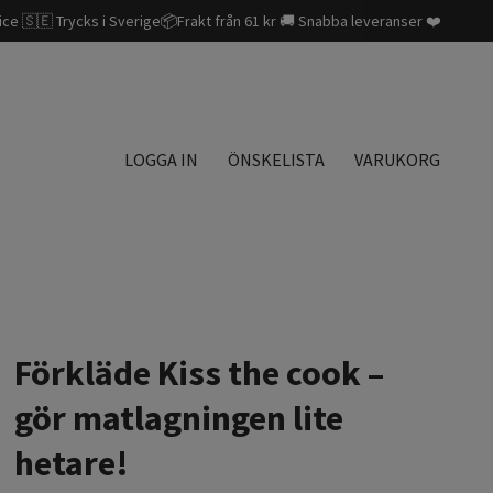
ice 🇸🇪 Trycks i Sverige📦Frakt från 61 kr 🚚 Snabba leveranser ❤️
LOGGA IN
ÖNSKELISTA
VARUKORG
Förkläde Kiss the cook –
gör matlagningen lite
hetare!