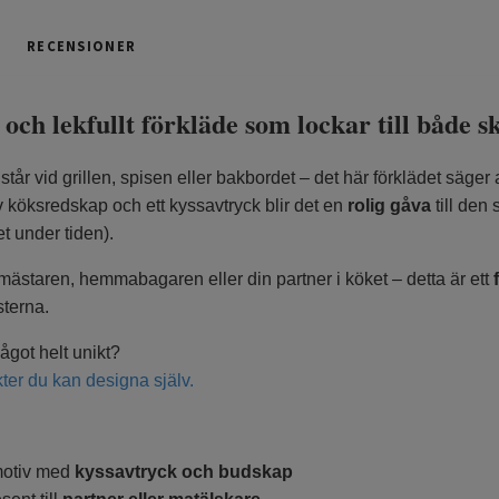
RECENSIONER
gt och lekfullt förkläde som lockar till både s
tår vid grillen, spisen eller bakbordet – det här förklädet säger
av köksredskap och ett kyssavtryck blir det en
rolig gåva
till den 
 under tiden).
llmästaren, hemmabagaren eller din partner i köket – detta är ett
terna.
ågot helt unikt?
ter du kan designa själv.
otiv med
kyssavtryck och budskap