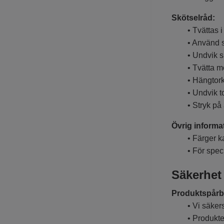
Skötselråd:
• Tvättas i 
• Använd sko
• Undvik skö
• Tvätta mörk
• Hängtorkas
• Undvik tor
• Stryk på a
Övrig informa
• Färger kan 
• För special
Säkerhet
Produktspårba
• Vi säkerstäl
• Produkter 