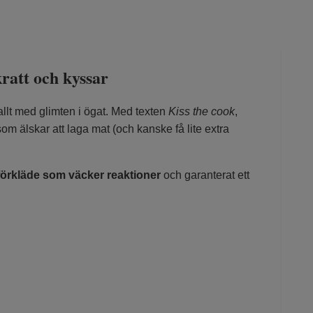
kratt och kyssar
 allt med glimten i ögat. Med texten
Kiss the cook
,
som älskar att laga mat (och kanske få lite extra
förkläde som väcker reaktioner
och garanterat ett