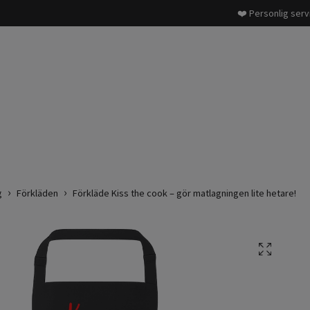
❤️ Personlig serv
g
Förkläden
Förkläde Kiss the cook – gör matlagningen lite hetare!