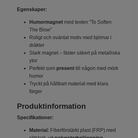
Egenskaper:
Humormagnet
med texten “To Soften
The Blow”
Roligt och oväntat motiv med björnar i
dräkter
Stark magnet – fäster säkert på metalliska
ytor
Perfekt som
present
till någon med mörk
humor
Tryckt på hållbart material med klara
färger
Produktinformation
Specifikationer:
Material:
Fiberförstärkt plast (FRP) med
slitstark, vit
polyesterbeläggning