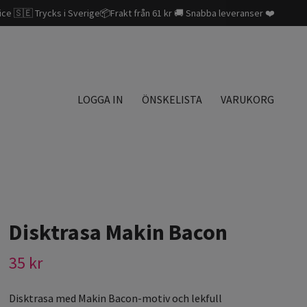
ice 🇸🇪 Trycks i Sverige📦Frakt från 61 kr 🚚 Snabba leveranser ❤️
LOGGA IN
ÖNSKELISTA
VARUKORG
Disktrasa Makin Bacon
35 kr
Disktrasa med Makin Bacon-motiv och lekfull