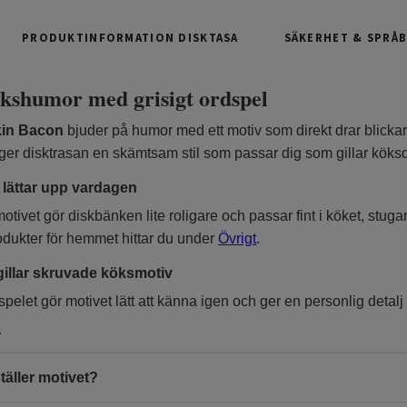
PRODUKTINFORMATION DISKTASA
SÄKERHET & SPRÅ
ökshumor med grisigt ordspel
kin Bacon
bjuder på humor med ett motiv som direkt drar blickarn
n ger disktrasan en skämtsam stil som passar dig som gillar köksd
 lättar upp vardagen
ivet gör diskbänken lite roligare och passar fint i köket, stuga
dukter för hemmet hittar du under
Övrigt
.
illar skruvade köksmotiv
pelet gör motivet lätt att känna igen och ger en personlig detalj til
r
täller motivet?