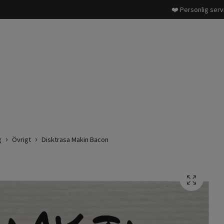
❤️ Personlig serv
g
Övrigt
Disktrasa Makin Bacon