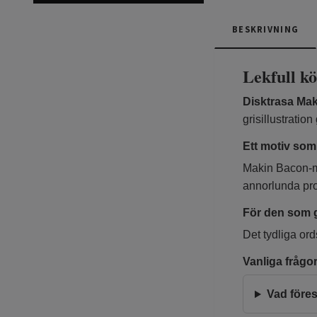
BESKRIVNING
Lekfull k
Disktrasa Ma
grisillustratio
Ett motiv som
Makin Bacon-mot
annorlunda pro
För den som g
Det tydliga ords
Vanliga frågo
Vad föres