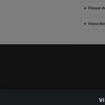
Passar d
Finns fle
Vi