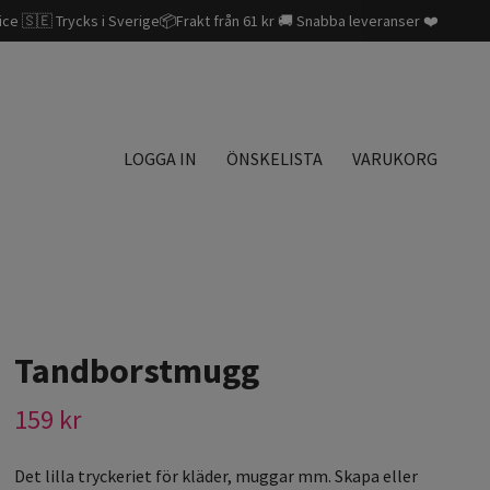
ice 🇸🇪 Trycks i Sverige📦Frakt från 61 kr 🚚 Snabba leveranser ❤️
LOGGA IN
ÖNSKELISTA
VARUKORG
Tandborstmugg
159 kr
Det lilla tryckeriet för kläder, muggar mm. Skapa eller