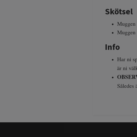
Skötsel
Muggen t
Muggen l
Info
Har ni sp
är ni vä
OBSER
Således ä