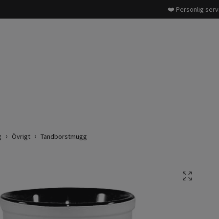
❤️ Personlig serv
g
Övrigt
Tandborstmugg