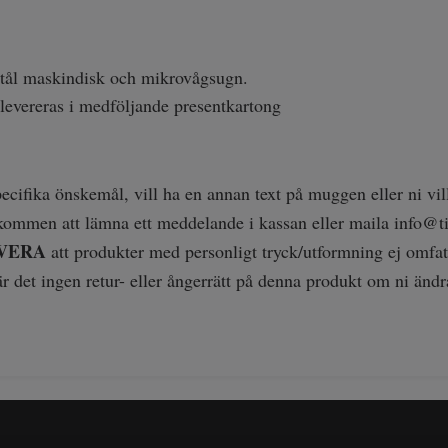
ål maskindisk och mikrovågsugn.
evereras i medföljande presentkartong
ecifika önskemål, vill ha en annan text på muggen eller ni vill 
lkommen att lämna ett meddelande i kassan eller maila
info@ti
VERA
att produkter med personligt tryck/utformning ej omfatt
r det ingen retur- eller ångerrätt på denna produkt om ni ändr