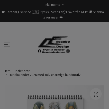
Inkl. moms
❤️ Personlig service 🇸🇪 Trycks i Sverige📦Frakt från 61 kr 🚚 Snabba
leveranser ❤️
Hem
Kalendrar
Hundkalender 2026 med tolv charmiga hundmotiv