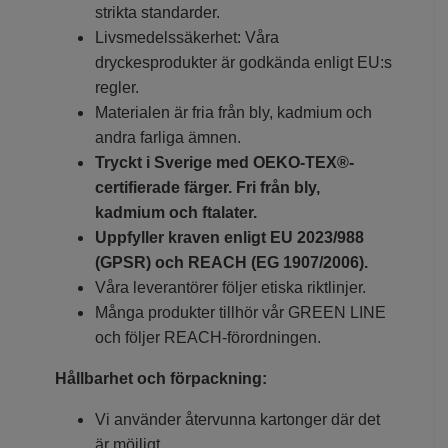
strikta standarder.
Livsmedelssäkerhet: Våra
dryckesprodukter är godkända enligt EU:s
regler.
Materialen är fria från bly, kadmium och
andra farliga ämnen.
Tryckt i Sverige med OEKO-TEX®-
certifierade färger. Fri från bly,
kadmium och ftalater.
Uppfyller kraven enligt EU 2023/988
(GPSR) och REACH (EG 1907/2006).
Våra leverantörer följer etiska riktlinjer.
Många produkter tillhör vår GREEN LINE
och följer REACH-förordningen.
Hållbarhet och förpackning:
Vi använder återvunna kartonger där det
är möjligt.