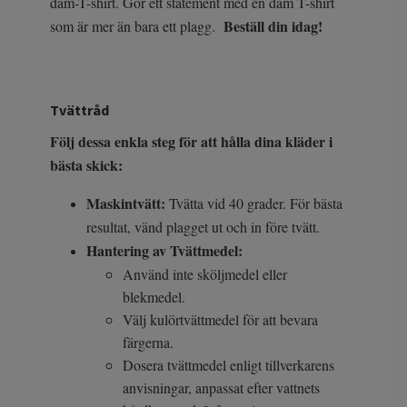
dam-T-shirt. Gör ett statement med en dam T-shirt
Beställ din idag!
som är mer än bara ett plagg.
Tvättråd
Följ dessa enkla steg för att hålla dina kläder i
bästa skick:
Maskintvätt:
Tvätta vid 40 grader. För bästa
resultat, vänd plagget ut och in före tvätt.
Hantering av Tvättmedel:
Använd inte sköljmedel eller
blekmedel.
Välj kulörtvättmedel för att bevara
färgerna.
Dosera tvättmedel enligt tillverkarens
anvisningar, anpassat efter vattnets