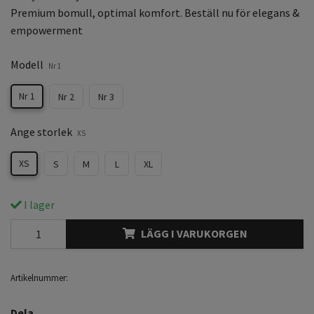
Premium bomull, optimal komfort. Beställ nu för elegans &
empowerment
Modell
Nr 1
Nr 1
Nr 2
Nr 3
Ange storlek
XS
XS
S
M
L
XL
I lager
LÄGG I VARUKORGEN
Artikelnummer:
Dela