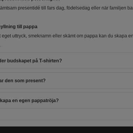
kämtsam presentidé till fars dag, födelsedag eller när familjen
llning till pappa
tt eget uttryck, smeknamn eller skämt om pappa kan du skapa en
r
der budskapet på T-shirten?
ar den som present?
skapa en egen pappatröja?