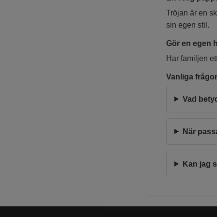
Tröjan är en s
sin egen stil.
Gör en egen hy
Har familjen e
Vanliga frågo
Vad bety
När pass
Kan jag 