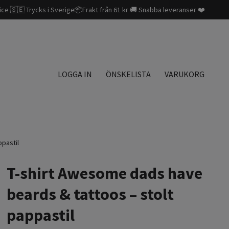
ice 🇸🇪 Trycks i Sverige📦Frakt från 61 kr 🚚 Snabba leveranser ❤️
LOGGA IN
ÖNSKELISTA
VARUKORG
pastil
T-shirt Awesome dads have
beards & tattoos – stolt
pappastil