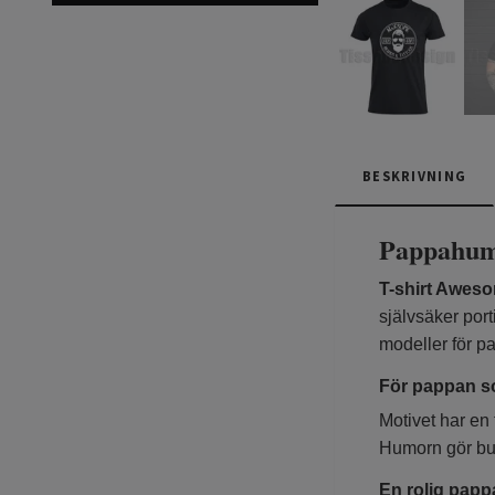
BESKRIVNING
Pappahumo
T-shirt Aweso
självsäker por
modeller för p
För pappan so
Motivet har en 
Humorn gör bud
En rolig papp