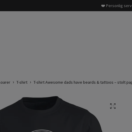
❤️ Personlig serv
soarer
T-shirt
T-shirt Awesome dads have beards & tattoos – stolt pap