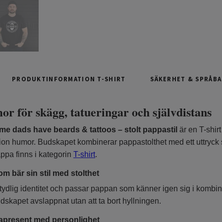
PRODUKTINFORMATION T-SHIRT
SÄKERHET & SPRÅB
r för skägg, tatueringar och självdistans
me dads have beards & tattoos – stolt pappastil
är en T-shir
tion humor. Budskapet kombinerar pappastolthet med ett uttryck 
appa finns i kategorin
T-shirt
.
m bär sin stil med stolthet
tydlig identitet och passar pappan som känner igen sig i kombina
skapet avslappnat utan att ta bort hyllningen.
apresent med personlighet