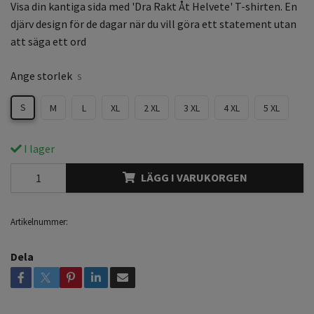
Visa din kantiga sida med 'Dra Rakt Åt Helvete' T-shirten. En
djärv design för de dagar när du vill göra ett statement utan
att säga ett ord
Ange storlek
S
S
M
L
XL
2 XL
3 XL
4 XL
5 XL
I lager
LÄGG I VARUKORGEN
Artikelnummer:
Dela