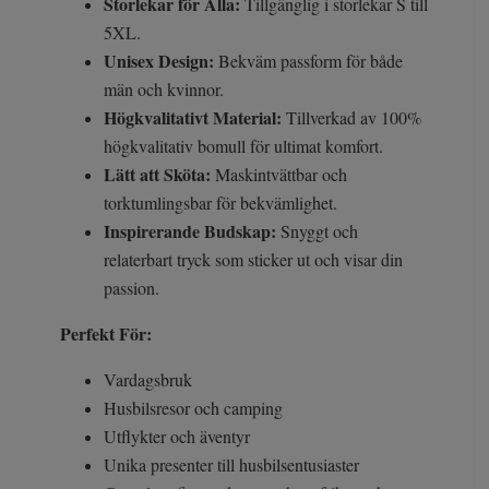
Storlekar för Alla:
Tillgänglig i storlekar S till
5XL.
Unisex Design:
Bekväm passform för både
män och kvinnor.
Högkvalitativt Material:
Tillverkad av 100%
högkvalitativ bomull för ultimat komfort.
Lätt att Sköta:
Maskintvättbar och
torktumlingsbar för bekvämlighet.
Inspirerande Budskap:
Snyggt och
relaterbart tryck som sticker ut och visar din
passion.
Perfekt För:
Vardagsbruk
Husbilsresor och camping
Utflykter och äventyr
Unika presenter till husbilsentusiaster