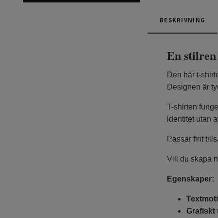
BESKRIVNING
En stilren
Den här t-shirt
Designen är tyd
T-shirten funger
identitet utan a
Passar fint t
Vill du skapa n
Egenskaper:
Textmot
Grafiskt