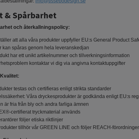
albeställningar:
info@tissebodesign.se
t & Spårbarhet
rhet och återkallningspolicy:
täller att alla våra produkter uppfyller EU:s General Product S
r kan spåras genom hela leveranskedjan
dukt har ett unikt artikelnummer och tillverkningsinformation
hetsproblem kontaktar vi dig via angivna kontaktuppgifter
Kvalitet:
ukter testas och certifieras enligt strikta standarder
lssäkerhet: Våra dryckesprodukter är godkända enligt EU:s reg
n är fria från bly och andra farliga ämnen
®-certifierat tryckmaterial används
antörer följer etiska riktlinjer
odukter tillhör vår GREEN LINE och följer REACH-förordninge