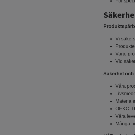
För speci
Säkerhe
Produktspårba
Vi säkers
Produkte
Varje pro
Vid säker
Säkerhet och 
Våra prod
Livsmede
Materiale
OEKO-TEX
Våra lever
Många pr