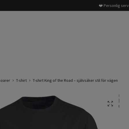
❤️ Personlig serv
soarer
T-shirt
T-shirt King of the Road – självsäker stil för vägen