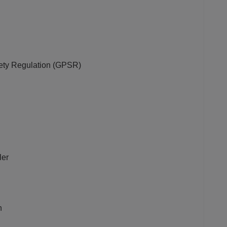
afety Regulation (GPSR)
ler
n