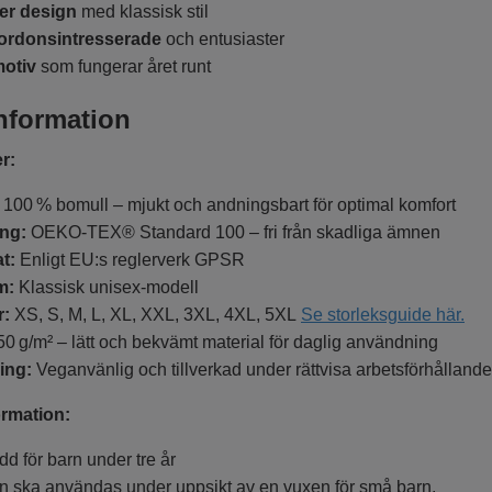
er design
med klassisk stil
fordonsintresserade
och entusiaster
motiv
som fungerar året runt
nformation
r:
100 % bomull – mjukt och andningsbart för optimal komfort
ing:
OEKO-TEX® Standard 100 – fri från skadliga ämnen
at:
Enligt EU:s reglerverk GPSR
m:
Klassisk unisex-modell
r:
XS, S, M, L, XL, XXL, 3XL, 4XL, 5XL
Se storleksguide här.
0 g/m² – lätt och bekvämt material för daglig användning
ning:
Veganvänlig och tillverkad under rättvisa arbetsförhålland
rmation:
dd för barn under tre år
n ska användas under uppsikt av en vuxen för små barn.