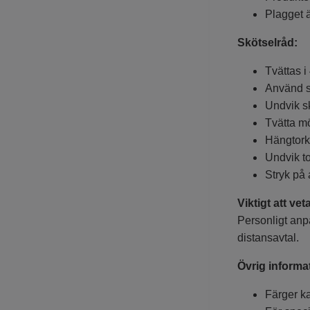
Plagget ä
Skötselråd:
Tvättas i
Använd s
Undvik s
Tvätta m
Hängtork
Undvik t
Stryk på
Viktigt att vet
Personligt anpa
distansavtal.
Övrig informa
Färger k