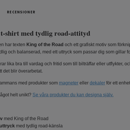
RECENSIONER
 t-shirt med tydlig road-attityd
en har texten
King of the Road
och ett grafiskt motiv som förkni
lig och balanserad, med ett uttryck som passar dig som gillar fo
ar lika bra till vardag och fritid som till bilträffar eller utflykter
tt det blir överarbetat.
illsammans med produkter som
magneter
eller
dekaler
för ett enhet
ågot helt unikt?
Se våra produkter du kan designa själv.
iv
med King of the Road
 uttryck
med tydlig road-känsla