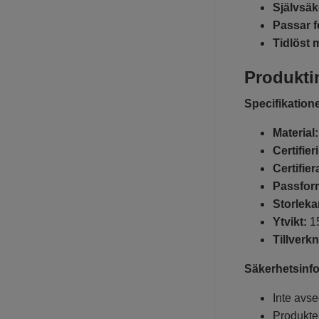
Självsäk
Passar 
Tidlöst 
Produkti
Specifikatione
Material:
Certifier
Certifier
Passfor
Storleka
Ytvikt:
15
Tillverk
Säkerhetsinfo
Inte avse
Produkte