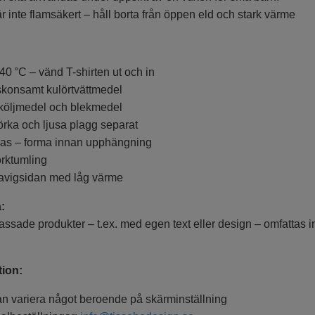
r inte flamsäkert – håll borta från öppen eld och stark värme
 40 °C – vänd T-shirten ut och in
konsamt kulörtvättmedel
köljmedel och blekmedel
örka och ljusa plagg separat
as – forma innan upphängning
orktumling
 avigsidan med låg värme
a:
ssade produkter – t.ex. med egen text eller design – omfattas int
tion:
an variera något beroende på skärminställning