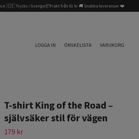
ice 🇸🇪 Trycks i Sverige📦Frakt från 61 kr 🚚 Snabba leveranser ❤️
LOGGA IN
ÖNSKELISTA
VARUKORG
T-shirt King of the Road –
självsäker stil för vägen
179 kr