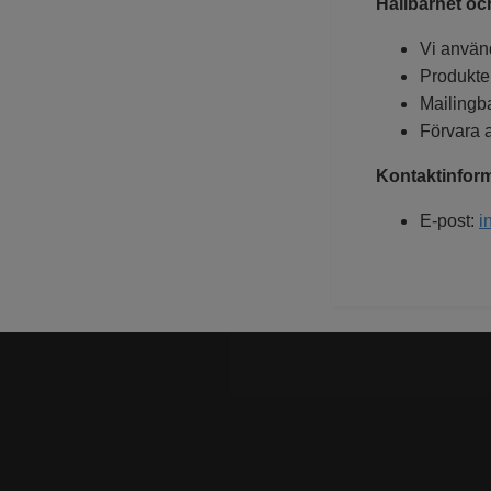
Hållbarhet oc
Vi använd
Produkte
Mailingb
Förvara a
Kontaktinform
E-post:
i