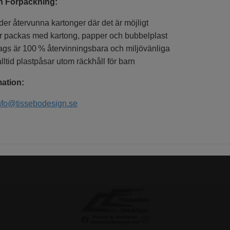
h Förpackning:
er återvunna kartonger där det är möjligt
r packas med kartong, papper och bubbelplast
ags är 100 % återvinningsbara och miljövänliga
lltid plastpåsar utom räckhåll för barn
ation:
nfo@tissebodesign.se