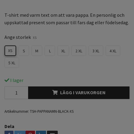
T-shirt med varm text om att vara pappa. En personlig och
uppskattad present som passar till fars dag eller födelsedag.
Ange storlek
XS
XS
S
M
L
XL
2 XL
3 XL
4 XL
5 XL
I lager
LÄGG I VARUKORGEN
Artikelnummer:
TSH-PAPPANAMN-BLACK-XS
Dela