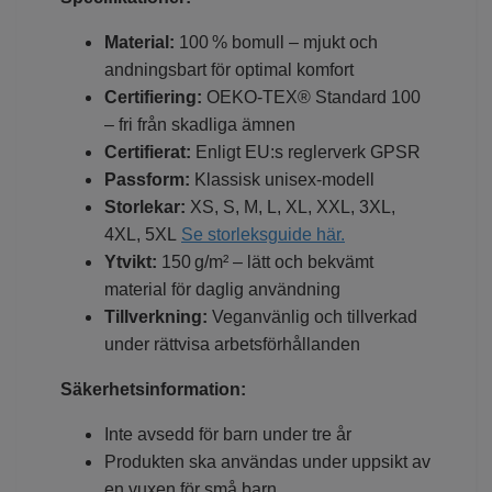
Material:
100 % bomull – mjukt och
andningsbart för optimal komfort
Certifiering:
OEKO-TEX® Standard 100
– fri från skadliga ämnen
Certifierat:
Enligt EU:s reglerverk GPSR
Passform:
Klassisk unisex-modell
Storlekar:
XS, S, M, L, XL, XXL, 3XL,
4XL, 5XL
Se storleksguide här.
Ytvikt:
150 g/m² – lätt och bekvämt
material för daglig användning
Tillverkning:
Veganvänlig och tillverkad
under rättvisa arbetsförhållanden
Säkerhetsinformation:
Inte avsedd för barn under tre år
Produkten ska användas under uppsikt av
en vuxen för små barn.