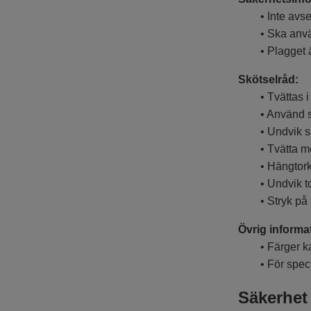
• Inte avsedd
• Ska använda
• Plagget är i
Skötselråd:
• Tvättas i 40
• Använd sko
• Undvik skö
• Tvätta mörk
• Hängtorkas
• Undvik tor
• Stryk på a
Övrig informa
• Färger kan 
• För specia
Säkerhet