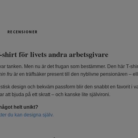
RECENSIONER
-shirt för livets andra arbetsgivare
ar tanken. Men nu är det frugan som bestämmer. Den här T-shi
min fru
är en träffsäker present till den nyblivne pensionären – e
tisk design och bekväm passform blir den snabbt en favorit i var
r att bjuda på ett skratt – och kanske lite självironi.
något helt unikt?
ter du kan designa själv.