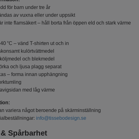
 för barn under tre år
s av vuxna eller under uppsikt
nte flamsäkert – håll borta från öppen eld och stark värme
 °C – vänd T-shirten ut och in
nsamt kulörtvättmedel
ljmedel och blekmedel
a och ljusa plagg separat
 – forma innan upphängning
ktumling
vigsidan med låg värme
tion:
variera något beroende på skärminställning
lbeställningar:
info@tissebodesign.se
 & Spårbarhet