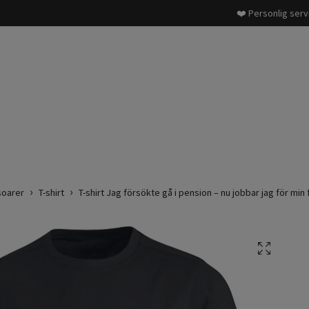
❤️ Personlig serv
soarer
T-shirt
T-shirt Jag försökte gå i pension – nu jobbar jag för min 