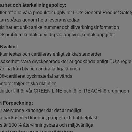
rhet och återkallningspolicy:
ler att alla våra produkter uppfyller EU:s General Product Saf
an spåras genom hela leveranskedjan
t har ett unikt artikelnummer och tillverkningsinformation
sproblem kontaktar vi dig via angivna kontaktuppgifter
Kvalitet:
r testas och certifieras enligt strikta standarder
äkerhet: Våra dryckesprodukter är godkända enligt EU:s regle
r fria från bly och andra farliga ämnen
ertifierat tryckmaterial används
örer följer etiska riktlinjer
kter tillhör vår GREEN LINE och följer REACH-förordningen
h Förpackning:
återvunna kartonger där det är möjligt
 packas med kartong, papper och bubbelplast
 är 100 % återvinningsbara och miljövänliga