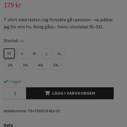
179 kr
T-shirt med texten Jag försökte gå i pension – nu jobbar
jag för min fru. Rolig gåva – finns i storlekar XS–5XL.
Storlek
XS
XS
S
M
L
XL
2XL
3XL
4XL
5XL
I lager
LÄGG I VARUKORGEN
Artikelnummer:
TSH-PENSION-BLK-XS
Dela