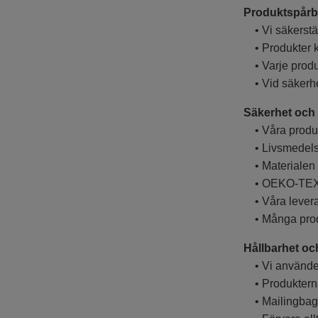
Produktspårba
• Vi säkerstäl
• Produkter k
• Varje produk
• Vid säkerhet
Säkerhet och 
• Våra produkte
• Livsmedelss
• Materialen ä
• OEKO-TEX®-c
• Våra leverant
• Många produ
Hållbarhet oc
• Vi använder 
• Produkterna
• Mailingbags