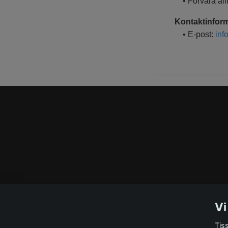
• Förvara allt
Kontaktinform
• E-post:
inf
Vi
Tis