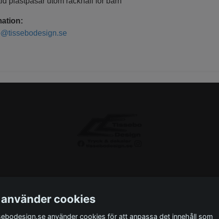
id plastpåsar utom räckhåll för barn
ation:
o@tissebodesign.se
 använder cookies
sebodesign.se använder cookies för att anpassa det innehåll som