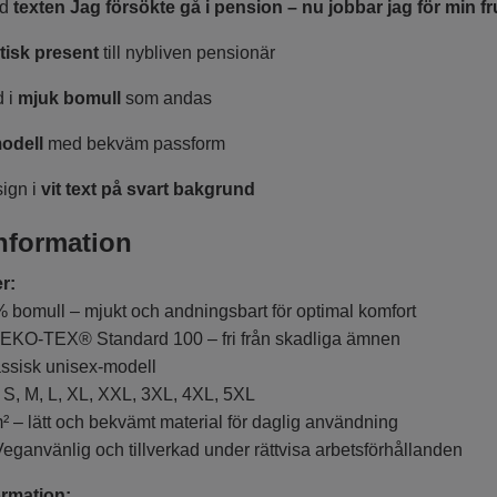
ed
texten Jag försökte gå i pension – nu jobbar jag för min fr
isk present
till nybliven pensionär
d i
mjuk bomull
som andas
odell
med bekväm passform
sign i
vit text på svart bakgrund
nformation
r:
 bomull – mjukt och andningsbart för optimal komfort
KO-TEX® Standard 100 – fri från skadliga ämnen
ssisk unisex-modell
S, M, L, XL, XXL, 3XL, 4XL, 5XL
² – lätt och bekvämt material för daglig användning
eganvänlig och tillverkad under rättvisa arbetsförhållanden
rmation: