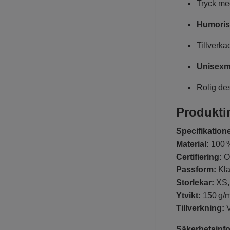
Tryck m
Humorist
Tillverka
Unisexm
Rolig de
Produkti
Specifikatione
Material:
100 %
Certifiering:
OE
Passform:
Kla
Storlekar:
XS, 
Ytvikt:
150 g/m
Tillverkning:
V
Säkerhetsinfo