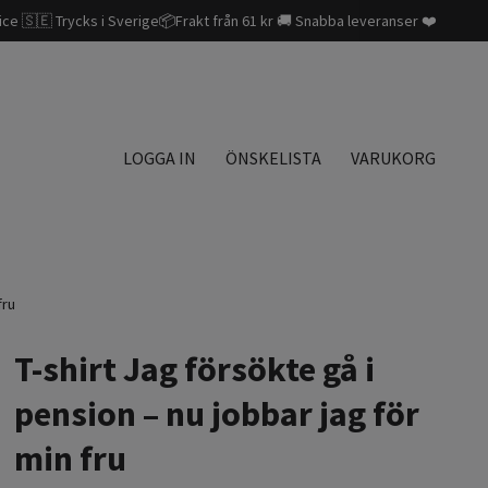
ice 🇸🇪 Trycks i Sverige📦Frakt från 61 kr 🚚 Snabba leveranser ❤️
LOGGA IN
ÖNSKELISTA
VARUKORG
fru
T-shirt Jag försökte gå i
pension – nu jobbar jag för
min fru