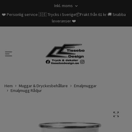
Inkl. moms
❤️ Personlig service 🇸🇪 Trycks i Sverige📦Frakt från 61 kr 🚚 Snabba
leveranser ❤️
Hem
Muggar & Dryckesbehållare
Emaljmuggar
Emaljmugg Rådjur