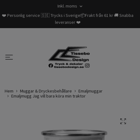
Inkl. moms
❤️ Personlig service 🇸🇪 Trycks i Sverige📦Frakt från 61 kr 🚚 Snabba
leveranser ❤️
Hem
Muggar & Dryckesbehållare
Emaljmuggar
Emaljmugg Jag vill bara köra min traktor