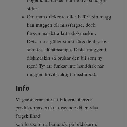
högerhänta då den har motiv på bägge
sidor
Om man dricker te eller kaffe i sin mugg
kan muggen bli missfärgad, dock
försvinner detta lätt i diskmaskin.
Detsamma gäller starkt färgade drycker
som tex blåbärssoppa. Diska muggen i
diskmaskin så brukar den bli som ny
igen! Tyvärr funkar inte handdisk när
muggen blivit väldigt missfärgad.
Info
Vi garanterar inte att bilderna återger
produkternas exakta utseende då en viss
färgskillnad
kan förekomma beroende på bildskärm,