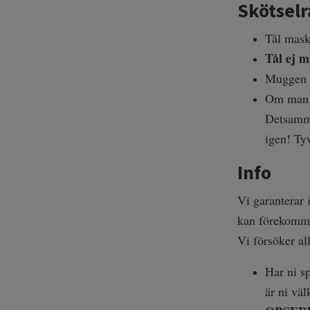
Skötsel
Tål mas
Tål ej
m
Muggen p
Om man d
Detsamma
igen! Ty
Info
Vi garanterar 
kan förekomma
Vi försöker al
Har ni sp
är ni vä