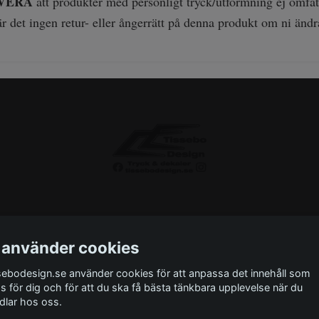
VERA
att produkter med personligt tryck/utformning ej omfatt
r det ingen retur- eller ångerrätt på denna produkt om ni ändr
 använder cookies
sebodesign.se använder cookies för att anpassa det innehåll som
as för dig och för att du ska få bästa tänkbara upplevelse när du
ntakta oss
Monteringsinstruktioner
Miljö
Storlek
dlar hos oss.