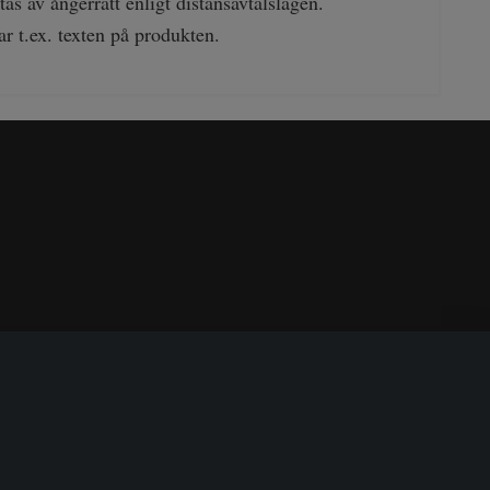
as av ångerrätt enligt distansavtalslagen.
ar t.ex. texten på produkten.
sguide
Om oss