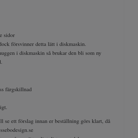
e sidor
ock försvinner detta lätt i diskmaskin.
muggen i diskmaskin så brukar den bli som ny
d.
ss färgskillnad
igt.
 se ett förslag innan er beställning görs klart, då
ssebodesign.se