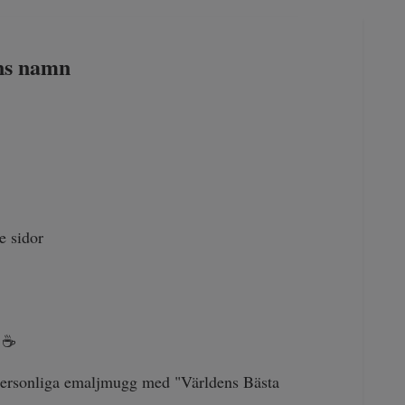
ns namn
e sidor
☕
r personliga emaljmugg med "Världens Bästa