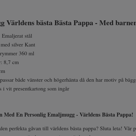
 Världens bästa Bästa Pappa - Med barne
 Emaljerat stål
t med silver Kant
rymmer 360 ml
: 8,7 cm
 cm
assar både vänster och högerhänta då den har motiv på bägg
s i vit presentkartong som ingår
 Med En Personlig Emaljmugg - Världens Bästa Pappa!
 den perfekta gåvan till världens bästa pappa? Sluta leta! Vå