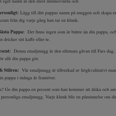
tt eget namn är den mest minnesvärda och
ersonligt:
Lägg till ditt pappas namn på muggen och skapa en
kram från dig varje gång han tar en klunk.
Bästa Pappa:
Det finns ingen som är bättre än din pappa, oc
 dricker sitt kaffe eller te.
esent:
Denna emaljmugg är den ultimata gåvan till Fars dag, fö
ör allt din pappa gör.
h Stilren:
Vår emaljmugg är tillverkad av högkvalitativt mat
din pappa i många år framöver.
ta? Ge din pappa en present som han kommer att älska och an
r personliga emaljmugg. Varje klunk blir en påminnelse om d