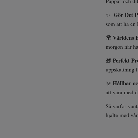
Pappa" och di
Gör Det P
✨
som att ha en 
Världens 
🌍
morgon när han
Perfekt Pr
🎁
uppskattning f
Hållbar oc
🌞
att vara med 
Så varför vän
hjälte med vå