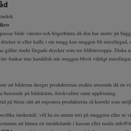
råd
kindisk
ikro
assar både vänster-och högerhänta då den har motiv på bägg
ricker te eller kaffe i sin mugg kan muggen bli missfärgad, d
 gäller starkt färgade drycker som tex blåbärssoppa. Diska 
värr funkar inte handdisk när muggen blivit väldigt missfärga
inte att bilderna återger produkternas exakta utseende då en vi
 beroende på bildskärm, fotokvalitet samt upplösning.
ltid på bästa sätt att exponera produkterna så korrekt som möjl
ecifika önskemål, vill ha en annan text på muggeen eller ni vill
lkommen att lämna ett meddelande i kassan eller maila
info@ti