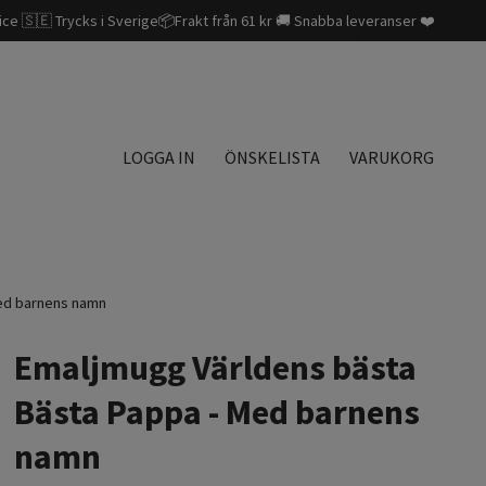
ice 🇸🇪 Trycks i Sverige📦Frakt från 61 kr 🚚 Snabba leveranser ❤️
LOGGA IN
ÖNSKELISTA
VARUKORG
Med barnens namn
Emaljmugg Världens bästa
Bästa Pappa - Med barnens
namn