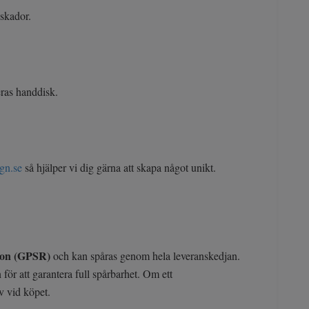
nnskador.
eras handdisk.
gn.se
så hjälper vi dig gärna att skapa något unikt.
ion (GPSR)
och kan spåras genom hela leveranskedjan.
för att garantera full spårbarhet. Om ett
v vid köpet.