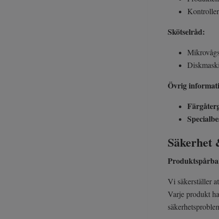
Kontroller
Skötselråd:
Mikrovågs
Diskmaski
Övrig informa
Färgåter
Specialbe
Säkerhet 
Produktspårbar
Vi säkerställer a
Varje produkt ha
säkerhetsproblem