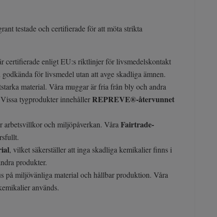
ant testade och certifierade för att möta strikta
 certifierade enligt EU:s riktlinjer för livsmedelskontakt
ch godkända för livsmedel utan att avge skadliga ämnen.
itstarka material. Våra muggar är fria från bly och andra
REPREVE®-återvunnet
 Vissa tygprodukter innehåller
Fairtrade-
för arbetsvillkor och miljöpåverkan. Våra
sfullt.
ial
, vilket säkerställer att inga skadliga kemikalier finns i
andra produkter.
us på miljövänliga material och hållbar produktion. Våra
a kemikalier används.