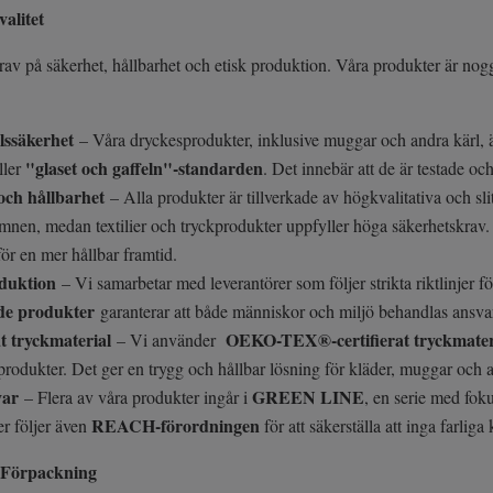
alitet
rav på säkerhet, hållbarhet och etisk produktion. Våra produkter är noggr
lssäkerhet
– Våra dryckesprodukter, inklusive muggar och andra kärl, är
"glaset och gaffeln"-standarden
ller
. Det innebär att de är testade o
och hållbarhet
– Alla produkter är tillverkade av högkvalitativa och sl
mnen, medan textilier och tryckprodukter uppfyller höga säkerhetskrav.
för en mer hållbar framtid.
oduktion
– Vi samarbetar med leverantörer som följer strikta riktlinjer 
ade produkter
garanterar att både människor och miljö behandlas ansvar
at tryckmaterial
OEKO-TEX®-certifierat tryckmater
– Vi använder
produkter. Det ger en trygg och hållbar lösning för kläder, muggar och 
var
GREEN LINE
– Flera av våra produkter ingår i
, en serie med fok
REACH-förordningen
er följer även
för att säkerställa att inga farlig
h Förpackning