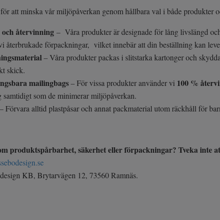
t för att minska vår miljöpåverkan genom hållbara val i både produkter 
 och återvinning
– Våra produkter är designade för lång livslängd och
i återbrukade förpackningar, vilket innebär att din beställning kan lev
ingsmaterial
– Våra produkter packas i slitstarka kartonger och skyddas
ekt skick.
ingsbara mailingbags
100 % återvi
– För vissa produkter använder vi
ng samtidigt som de minimerar miljöpåverkan.
– Förvara alltid plastpåsar och annat packmaterial utom räckhåll för ba
m produktspårbarhet, säkerhet eller förpackningar? Tveka inte at
ssebodesign.se
design KB, Brytarvägen 12, 73560 Ramnäs.