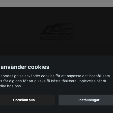
 använder cookies
sebodesign.se använder cookies för att anpassa det innehåll som
as för dig och för att du ska få bästa tänkbara upplevelse när du
ntakta oss
Monteringsinstruktioner
Miljö
Storlek
dlar hos oss.
Godkänn alla
Inställningar
© 2026 Tissebodesign.se