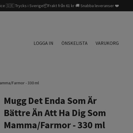
ice 🇸🇪 Trycks i Sverige📦Frakt från 61 kr 🚚 Snabba leveranser ❤️
LOGGA IN
ÖNSKELISTA
VARUKORG
Mamma/Farmor - 330 ml
Mugg Det Enda Som Är
Bättre Än Att Ha Dig Som
Mamma/Farmor - 330 ml