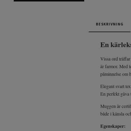
BESKRIVNING
En kärleks
Vissa ord träffa
är farmor. Med 
påminnelse om 
Elegant svart tex
En perfekt gåva t
Muggen är certif
både i känsla och
Egenskaper: