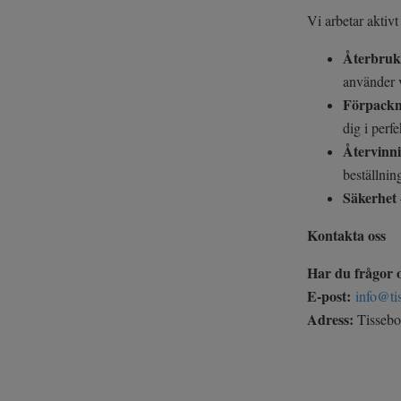
Vi arbetar aktiv
Återbruk
använder v
Förpackn
dig i perf
Återvinn
beställni
Säkerhet
Kontakta oss
Har du frågor o
E-post:
info@ti
Adress:
Tissebo