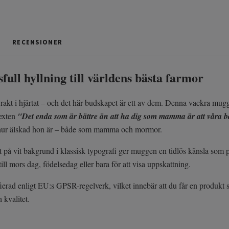
RECENSIONER
full hyllning till världens bästa farmor
r rakt i hjärtat – och det här budskapet är ett av dem. Denna vackra mu
texten
"Det enda som är bättre än att ha dig som mamma är att våra 
hur älskad hon är – både som mamma och mormor.
t på vit bakgrund i klassisk typografi ger muggen en tidlös känsla som pa
ill mors dag, födelsedag eller bara för att visa uppskattning.
ierad enligt EU:s GPSR-regelverk, vilket innebär att du får en produkt 
 kvalitet.