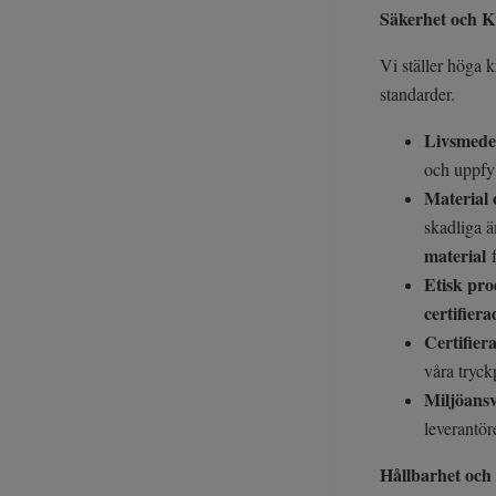
Säkerhet och Kv
Vi ställer höga k
standarder.
Livsmede
och uppfy
Material 
skadliga ä
material
Etisk pr
certifier
Certifier
våra tryck
Miljöans
leverantör
Hållbarhet oc