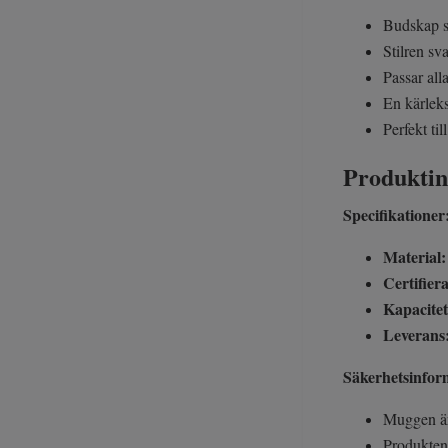
Budskap s
Stilren sva
Passar all
En kärleks
Perfekt ti
Produkti
Specifikationer
Material
Certifiera
Kapacitet
Leverans
Säkerhetsinfor
Muggen är 
Produkten 