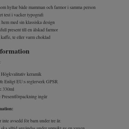
om hyllar både mamman och farmor i samma person
rt text i vacker typografi
a hem med sin klassiska design
full present till en älskad farmor
ll kaffe, te eller varm choklad
nformation
:
:
Högkvalitativ keramik
t:
Enligt EU:s reglerverk GPSR
:
330ml
:
Presentförpackning ingår
mation:
inte avsedd för barn under tre år.
ska alltid användas under uppsikt av en vuxen.