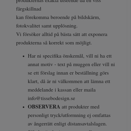
produkternas exakta utseende då en viss
färgskillnad
kan förekomma beroende på bildskärm,
fotokvalitet samt upplösning.
Vi försöker alltid på bästa sätt att exponera
produkterna så korrekt som möjligt.
Har ni specifika önskemål, vill ni ha ett
annat motiv - text på muggen eller vill ni
se ett förslag innan er beställning görs
klart, då är ni välkommen att lämna ett
meddelande i kassan eller maila
info@tissebodesign.se
OBSERVERA
att produkter med
personligt tryck/utformning ej omfattas
av ångerrätt enligt distansavtalslagen.