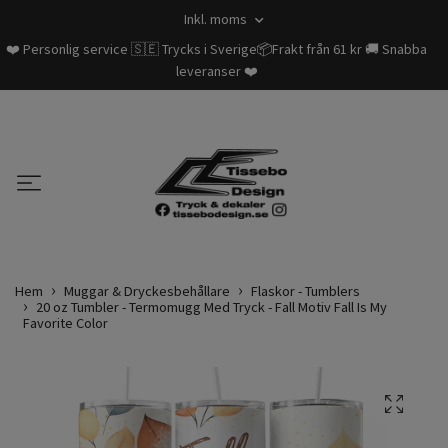
Inkl. moms
❤️ Personlig service 🇸🇪 Trycks i Sverige📦Frakt från 61 kr 🚚 Snabba
leveranser ❤️
Hem
Muggar & Dryckesbehållare
Flaskor - Tumblers
20 oz Tumbler - Termomugg Med Tryck - Fall Motiv Fall Is My
Favorite Color