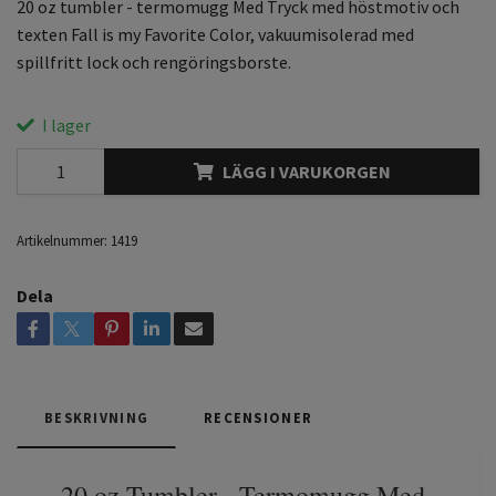
20 oz tumbler - termomugg Med Tryck med höstmotiv och
texten Fall is my Favorite Color, vakuumisolerad med
spillfritt lock och rengöringsborste.
I lager
LÄGG I VARUKORGEN
Artikelnummer:
1419
Dela
BESKRIVNING
RECENSIONER
20 oz Tumbler - Termomugg Med