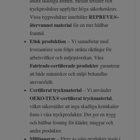
andra skadliga ämnen, medan textilier och
tryckprodukter uppfyller höga säkerhetskrav.
REPREVE®-
Vissa tygprodukter innehåller
återvunnet material
för en mer hållbar
framtid.
Etisk produktion
– Vi samarbetar med
leverantörer som följer strikta riktlinjer för
arbetsvillkor och miljöpåverkan. Våra
Fairtrade-certifierade produkter
garanterar
att både människor och miljö behandlas
ansvarsfullt.
Certifierat tryckmaterial
– Vi använder
OEKO-TEX®-certifierat tryckmaterial
,
vilket säkerställer att inga skadliga kemikalier
finns i våra tryckprodukter. Det ger en trygg
och hållbar lösning för kläder, muggar och
andra produkter.
Miljöansvar
– Flera av våra produkter ingår i