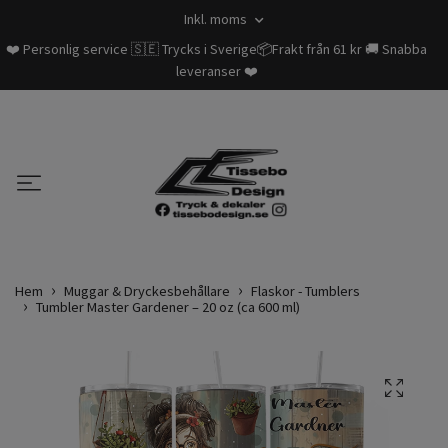
Inkl. moms
❤️ Personlig service 🇸🇪 Trycks i Sverige📦Frakt från 61 kr 🚚 Snabba
leveranser ❤️
Hem
Muggar & Dryckesbehållare
Flaskor - Tumblers
Tumbler Master Gardener – 20 oz (ca 600 ml)