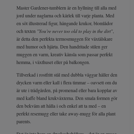
Master Gardener-tumblern är en hyllning till alla med
jord under naglarna och kärlek till varje planta. Med
en söt illustrerad figur, hängande krukor, blomlådor
och texten
"You’re never too old to play in the dirt"
,
är detta den perfekta termosmuggen för växtälskare
med humor och hjärta. Den handritade stilen ger
muggen en varm, kreativ känsla som passar perfekt
hemma, i växthuset eller på balkongen.
Tillverkad i rostfritt stål med dubbla väggar håller den
drycken varm eller kall i flera timmar – oavsett om du
är ute i trädgården, på promenad eller bara kopplar av
med kaffe bland krukväxterna. Den smala formen gör
den bekväm att hålla i och enkel att ta med – en
perfekt resemugg eller take away-mugg för alla plant
parents.
Det är inte bara en dryckesbehållare – det är en mugg