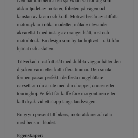
Den här tumblern är ett självklart val för dig som
älskar ljudet av motorer, friheten på vägen och
känslan av krom och kraft. Motivet består av stilfulla
motorcyklar i olika modeller, målade i levande
akvarellstil med inslag av orange, blått, rost och
motorblock. En design som hyllar hojlivet – rakt från
hjärtat och asfalten.
Tillverkad i rostfritt stål med dubbla väggar håller den
drycken varm eller kall i flera timmar. Den smala
formen passar perfekt i de flesta mugghållare –
oavsett om du är ute med din chopper, cruiser eller
touringhoj. Perfekt för kaffe före morgonturen eller
kall dryck vid ett stopp längs landsvägen.
En grym present till bikers, motorälskare och alla
med bensin i blodet.
Egenskaper: