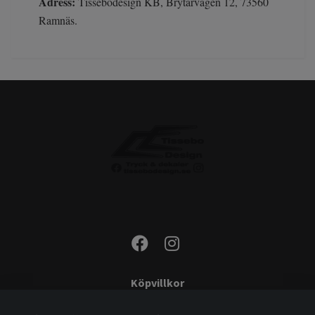
Adress:
Tissebodesign KB, Brytarvägen 12, 73560
Ramnäs.
Köpvillkor
Kontakta oss