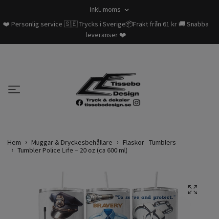
Inkl. moms
❤️ Personlig service 🇸🇪 Trycks i Sverige📦Frakt från 61 kr 🚚 Snabba
leveranser ❤️
Hem
Muggar & Dryckesbehållare
Flaskor - Tumblers
Tumbler Police Life – 20 oz (ca 600 ml)