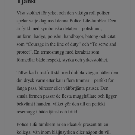
Tjänst
Visa stolthet för yrket och den viktiga roll poliser
spelar varje dag med denna Police Life-tumbler. Den
är fylld med symboliska detaljer – polishund,
uniform, badge, polisbil, handbojor, batong och citat
som “Courage in the line of duty” och “To serve and
protect”. En termosmugg med karaktär som
förmedlar både respekt, styrka och yrkesstolthet.
Tillverkad i rostfritt stål med dubbla väggar håller den
din dryck varm eller kall i flera timmar – perfekt för
långa pass, bilresor eller välförtjänta pauser. Den
smala formen passar de flesta mugghållare och ligger
bekvämt i handen, vilket gör den till en perfekt
resemugg i både tjänst och fritid.
Police Life-tumblern är en idealisk present till en
kollega, vän inom blåljusyrken eller någon du vill