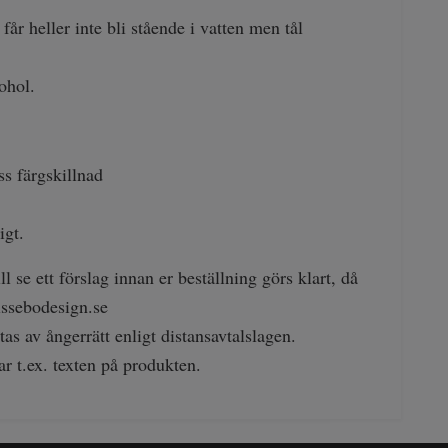
r heller inte bli stående i vatten men tål
ohol.
ss färgskillnad
igt.
 se ett förslag innan er beställning görs klart, då
ssebodesign.se
as av ångerrätt enligt distansavtalslagen.
ar t.ex. texten på produkten.