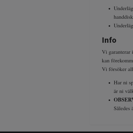
Underläg
handdisk
Underläg
Info
Vi garanterar 
kan förekomma
Vi försöker al
Har ni sp
är ni vä
OBSER
Således ä