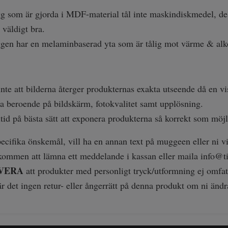
g som är gjorda i MDF-material tål inte maskindiskmedel, de få
 väldigt bra.
gen har en melaminbaserad yta som är tålig mot värme & alk
inte att bilderna återger produkternas exakta utseende då en vi
 beroende på bildskärm, fotokvalitet samt upplösning.
ltid på bästa sätt att exponera produkterna så korrekt som möjl
ecifika önskemål, vill ha en annan text på muggeen eller ni vill
lkommen att lämna ett meddelande i kassan eller maila
info@ti
VERA
att produkter med personligt tryck/utformning ej omfatt
r det ingen retur- eller ångerrätt på denna produkt om ni ändr