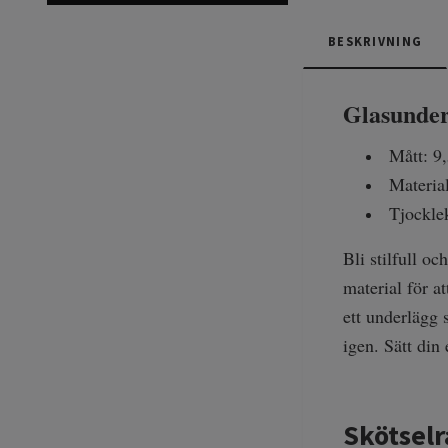
BESKRIVNING
Glasunder
Mått: 9,
Materia
Tjockle
Bli stilfull o
material för a
ett underlägg 
igen. Sätt di
Skötsel