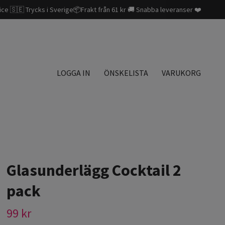
ice 🇸🇪 Trycks i Sverige📦Frakt från 61 kr 🚚 Snabba leveranser ❤️
LOGGA IN
ÖNSKELISTA
VARUKORG
Glasunderlägg Cocktail 2
pack
99 kr