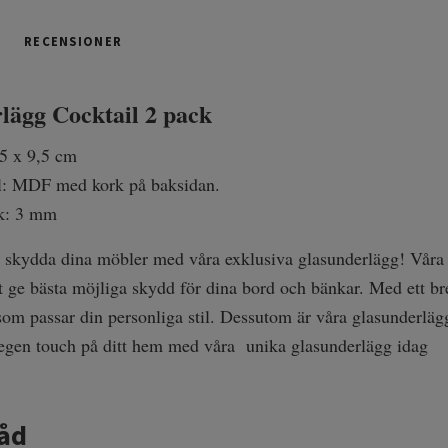
RECENSIONER
lägg Cocktail 2 pack
5 x 9,5 cm
l: MDF med kork på baksidan.
k: 3 mm
ch skydda dina möbler med våra exklusiva glasunderlägg! Våra 
tt ge bästa möjliga skydd för dina bord och bänkar. Med ett bret
som passar din personliga stil. Dessutom är våra glasunderl
n egen touch på ditt hem med våra unika glasunderlägg idag
råd