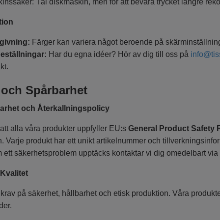
inssäker: Tål diskmaskin, men för att bevara trycket längre r
tion
givning:
Färger kan variera något beroende på skärminställnin
eställningar:
Har du egna idéer? Hör av dig till oss på
info@ti
kt.
 och Spårbarhet
arhet och Återkallningspolicy
 att alla våra produkter uppfyller EU:s
General Product Safety 
 Varje produkt har ett unikt artikelnummer och tillverkningsinfor
 ett säkerhetsproblem upptäcks kontaktar vi dig omedelbart via 
Kvalitet
 krav på säkerhet, hållbarhet och etisk produktion. Våra produkte
der.