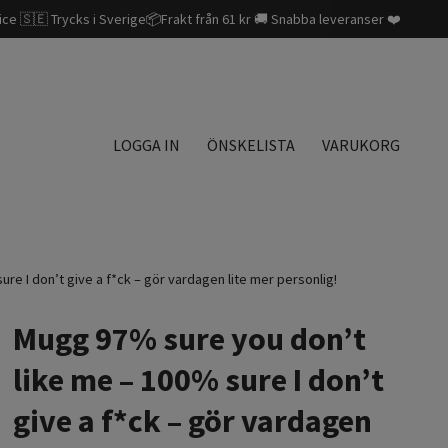
ice 🇸🇪 Trycks i Sverige📦Frakt från 61 kr 🚚 Snabba leveranser ❤️
LOGGA IN
ÖNSKELISTA
VARUKORG
e I don’t give a f*ck – gör vardagen lite mer personlig!
Mugg 97% sure you don’t
like me – 100% sure I don’t
give a f*ck – gör vardagen