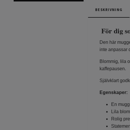
BESKRIVNING
För dig s
Den här muggen
inte anpassar d
Blommig, lila o
kaffepausen.
Självklart god
Egenskaper:
En mugg f
Lila blom
Rolig pre
Statement