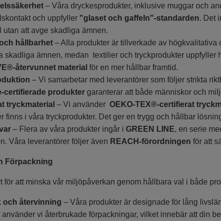
elssäkerhet
– Våra dryckesprodukter, inklusive muggar och andra 
lskontakt och uppfyller
"glaset och gaffeln"-standarden
. Det 
l utan att avge skadliga ämnen.
 och hållbarhet
– Alla produkter är tillverkade av högkvalitativa 
 skadliga ämnen, medan textilier och tryckprodukter uppfyller 
®-återvunnet material
för en mer hållbar framtid.
oduktion
– Vi samarbetar med leverantörer som följer strikta rikt
e-certifierade produkter
garanterar att både människor och milj
at tryckmaterial
– Vi använder
OEKO-TEX®-certifierat tryckm
r finns i våra tryckprodukter. Det ger en trygg och hållbar lösni
svar
– Flera av våra produkter ingår i
GREEN LINE
, en serie me
n. Våra leverantörer följer även
REACH-förordningen
för att s
ch Förpackning
vt för att minska vår miljöpåverkan genom hållbara val i både pr
 och återvinning
– Våra produkter är designade för lång livsl
t använder vi återbrukade förpackningar, vilket innebär att din 