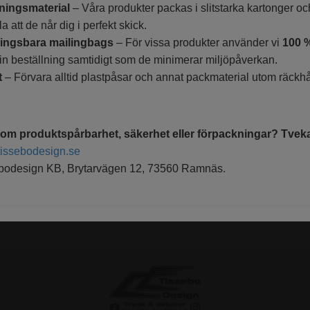
ningsmaterial
– Våra produkter packas i slitstarka kartonger o
la att de når dig i perfekt skick.
ningsbara mailingbags
– För vissa produkter använder vi
100 
in beställning samtidigt som de minimerar miljöpåverkan.
t
– Förvara alltid plastpåsar och annat packmaterial utom räckhå
 om produktspårbarhet, säkerhet eller förpackningar? Tveka 
tissebodesign.se
bodesign KB, Brytarvägen 12, 73560 Ramnäs.