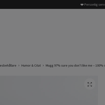
❤️ Personlig serv
esbehållare
Humor & Citat
Mugg 97% sure you don’t like me – 100% sur