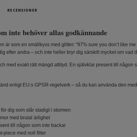
RECENSIONER
om inte behöver allas godkännande
 är som en smällkyss med glitter: “97% sure you don’t like me – 
ig efter andra – och inte heller bryr dig särskilt mycket om vad d
ch med exakt rätt mängd attityd. En självklar present till någon s
känd enligt EU:s GPSR-regelverk – så du kan använda den med bå
ör dig som står stadigt i stormen
mor med brutal ärlighet
sent till någon som inte backar
-piece med noll filter