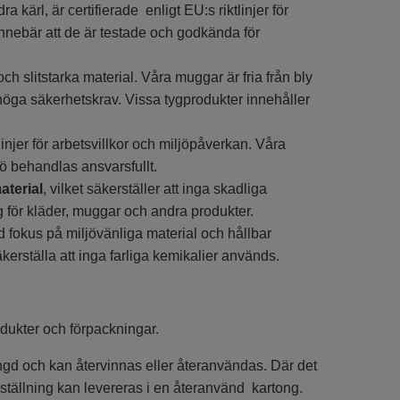
kärl, är certifierade enligt EU:s riktlinjer för
innebär att de är testade och godkända för
och slitstarka material. Våra muggar är fria från bly
höga säkerhetskrav. Vissa tygprodukter innehåller
linjer för arbetsvillkor och miljöpåverkan. Våra
ö behandlas ansvarsfullt.
aterial
, vilket säkerställer att inga skadliga
ng för kläder, muggar och andra produkter.
d fokus på miljövänliga material och hållbar
äkerställa att inga farliga kemikalier används.
odukter och förpackningar.
ängd och kan återvinnas eller återanvändas. Där det
beställning kan levereras i en återanvänd kartong.