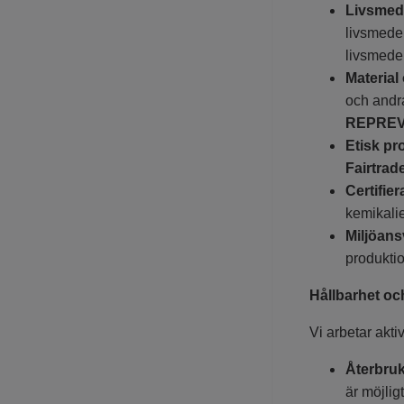
Livsmed
livsmede
livsmede
Material
och andra
REPREVE
Etisk pr
Fairtrad
Certifier
kemikalie
Miljöan
produktio
Hållbarhet o
Vi arbetar akti
Återbruk
är möjlig