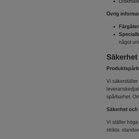
Diskmask
Övrig informa
Färgåter
Specialb
något uni
Säkerhet
Produktspårb
Vi säkerställer
leveranskedjan.
spårbarhet. Om
Säkerhet och 
Vi ställer höga
strikta standar