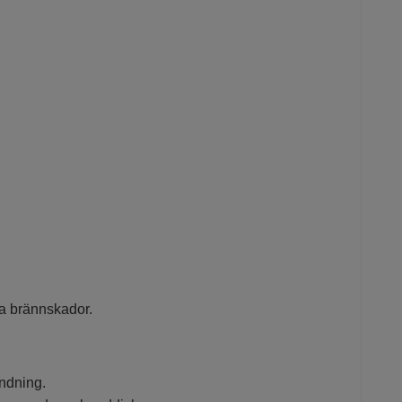
ika brännskador.
ändning.