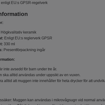
enligt EU:s GPSR-regelverk
nformation
er:
:
Högkvalitativ keramik
at:
Enligt EU:s reglerverk GPSR
t:
330 ml
s:
Presentförpackning ingår
rmation:
 inte avsedd för barn under tre år.
n ska alltid användas under uppsikt av en vuxen.
ra alltid att muggen inte innehåller för heta drycker för att undv
ssäker: Muggen kan användas i mikrovågsugn vid normal anv