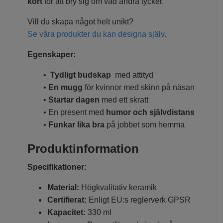
kort
för att bry sig om vad andra tycker.
Vill du skapa något helt unikt?
Se våra produkter du kan designa själv.
Egenskaper:
•
Tydligt budskap
med attityd
•
En mugg
för kvinnor med skinn på näsan
•
Startar dagen
med ett skratt
• En present med
humor och självdistans
•
Funkar lika bra
på jobbet som hemma
Produktinformation
Specifikationer:
Material:
Högkvalitativ keramik
Certifierat:
Enligt EU:s reglerverk GPSR
Kapacitet:
330 ml