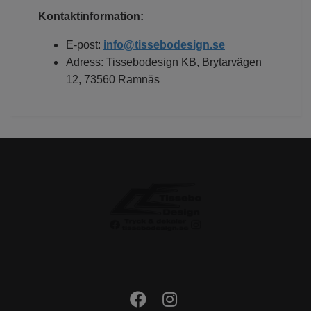
Kontaktinformation:
E-post:
info@tissebodesign.se
Adress: Tissebodesign KB, Brytarvägen
12, 73560 Ramnäs