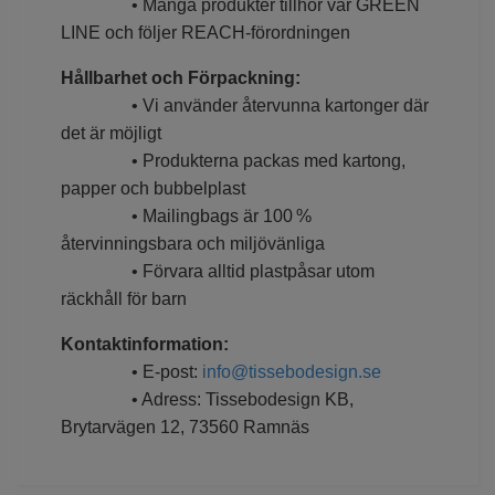
• Många produkter tillhör vår GREEN
LINE och följer REACH-förordningen
Hållbarhet och Förpackning:
• Vi använder återvunna kartonger där
det är möjligt
• Produkterna packas med kartong,
papper och bubbelplast
• Mailingbags är 100 %
återvinningsbara och miljövänliga
• Förvara alltid plastpåsar utom
räckhåll för barn
Kontaktinformation:
• E-post:
info@tissebodesign.se
• Adress: Tissebodesign KB,
Brytarvägen 12, 73560 Ramnäs