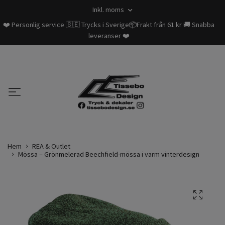
Inkl. moms
❤️ Personlig service 🇸🇪 Trycks i Sverige📦Frakt från 61 kr 🚚 Snabba
leveranser ❤️
Hem
REA & Outlet
Mössa – Grönmelerad Beechfield-mössa i varm vinterdesign