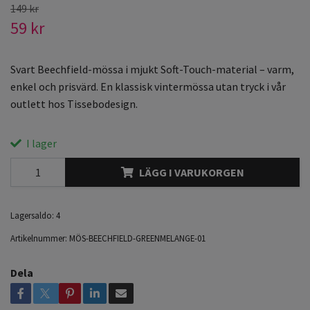
149 kr
59 kr
Svart Beechfield-mössa i mjukt Soft-Touch-material – varm,
enkel och prisvärd. En klassisk vintermössa utan tryck i vår
outlett hos Tissebodesign.
I lager
LÄGG I VARUKORGEN
Lagersaldo:
4
Artikelnummer:
MÖS-BEECHFIELD-GREENMELANGE-01
Dela