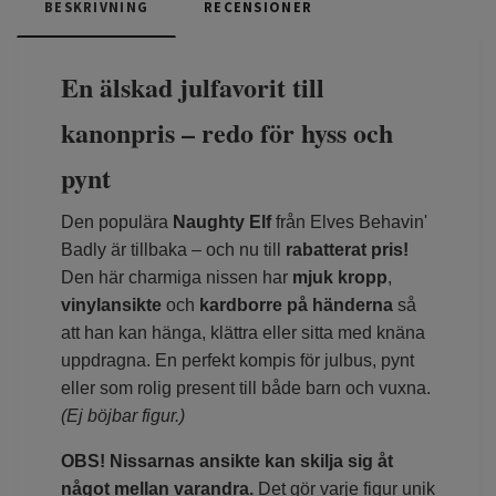
BESKRIVNING
RECENSIONER
En älskad julfavorit till
kanonpris – redo för hyss och
pynt
Den populära
Naughty Elf
från Elves Behavin'
Badly är tillbaka – och nu till
rabatterat pris!
Den här charmiga nissen har
mjuk kropp
,
vinylansikte
och
kardborre på händerna
så
att han kan hänga, klättra eller sitta med knäna
uppdragna. En perfekt kompis för julbus, pynt
eller som rolig present till både barn och vuxna.
(Ej böjbar figur.)
OBS! Nissarnas ansikte kan skilja sig åt
något mellan varandra.
Det gör varje figur unik