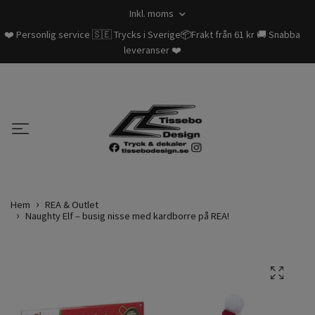
Inkl. moms
❤️ Personlig service 🇸🇪 Trycks i Sverige📦Frakt från 61 kr 🚚 Snabba
leveranser ❤️
Hem
REA & Outlet
Naughty Elf – busig nisse med kardborre på REA!