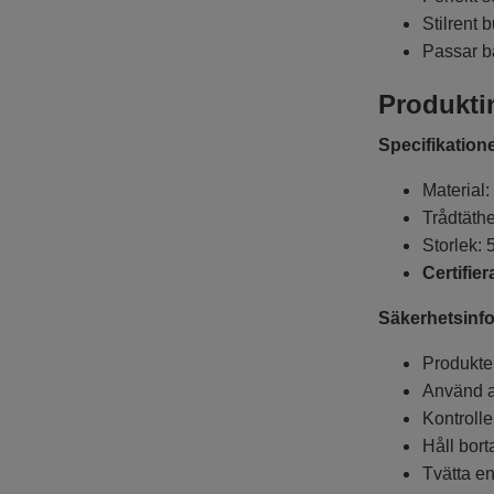
Stilrent
Passar b
Produkti
Specifikatione
Material
Trådtäth
Storlek: 
Certifier
Säkerhetsinfo
Produkten
Använd al
Kontrolle
Håll bort
Tvätta en