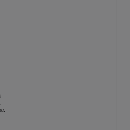
g.
.
ar.