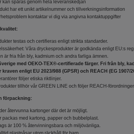
r kan spåras genom hela leveranskedjan
dukt har ett unikt artikelnummer och tillverkningsinformation
hetsproblem kontaktar vi dig via angivna kontaktuppgifter
valitet:
ukter testas och certifieras enligt strikta standarder.
lssäkerhet: Våra dryckesprodukter är godkända enligt EU:s regl
n är fria från bly, kadmium och andra farliga ämnen.
 Sverige med OEKO-TEX®-certifierade färger. Fri från bly, ka
r kraven enligt EU 2023/988 (GPSR) och REACH (EG 1907/2
antörer följer etiska riktlinjer.
odukter tillhör vår GREEN LINE och följer REACH-förordninge
h förpackning:
er återvunna kartonger där det är möjligt.
r packas med kartong, papper och bubbelplast.
ags är 100 % återvinningsbara och miljövänliga.
lltid plastpåsar utom räckhåll för barn.