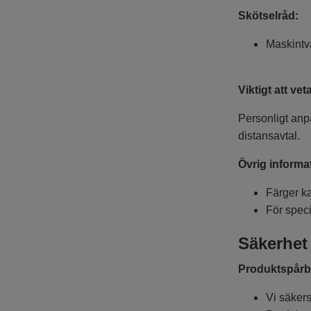
Skötselråd:
Maskintv
Viktigt att vet
Personligt anpa
distansavtal.
Övrig informa
Färger k
För speci
Säkerhet
Produktspårba
Vi säkers