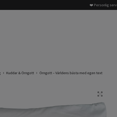
❤️ Personlig serv
g
Kuddar & Örngott
Örngott – Världens bästa med egen text