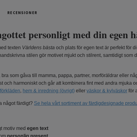
RECENSIONER
gottet personligt med din egen h
med texten
Världens bästa
och plats för egen text är perfekt för 
ndskrivna stilen gör motivet mjukt och stilrent, samtidigt som din
 bra som gåva till mamma, pappa, partner, morföräldrar eller någ
löst och harmoniskt och går att kombinera fint med andra mjuka 
förkläden
,
hem & inredning (övrigt)
eller
väskor & kylväskor
för 
ha något färdigt?
Se hela vårt sortiment av färdigdesignade produ
gt motiv med
egen text
som
personlig present