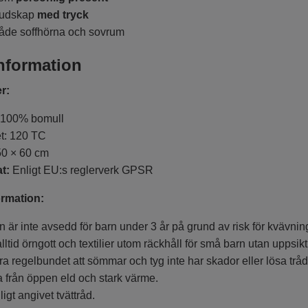
 budskap
med tryck
åde soffhörna och sovrum
nformation
r:
: 100% bomull
et: 120 TC
50 × 60 cm
at:
Enligt EU:s reglerverk GPSR
rmation:
 är inte avsedd för barn under 3 år på grund av risk för kvävnin
ltid örngott och textilier utom räckhåll för små barn utan uppsikt
ra regelbundet att sömmar och tyg inte har skador eller lösa tråd
a från öppen eld och stark värme.
ligt angivet tvättråd.