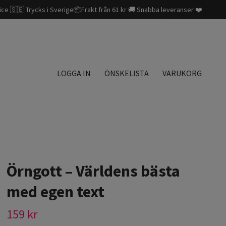
ice 🇸🇪 Trycks i Sverige📦Frakt från 61 kr 🚚 Snabba leveranser ❤️
LOGGA IN
ÖNSKELISTA
VARUKORG
Örngott – Världens bästa
med egen text
159 kr