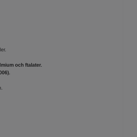
er.
dmium och ftalater.
006).
n.