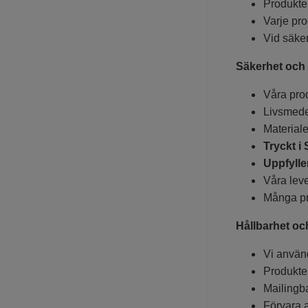
Produkte
Varje pro
Vid säker
Säkerhet och k
Våra prod
Livsmede
Materiale
Tryckt i
Uppfylle
Våra lever
Många pr
Hållbarhet oc
Vi använd
Produkte
Mailingb
Förvara a