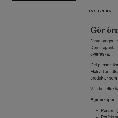
BESKRIVNING
Gör örn
Detta örngott 
Den eleganta ha
överraska.
Det passar lika
Motivet är tid
produkter som
Vill du hellre 
Egenskaper:
Personli
Perfekt 